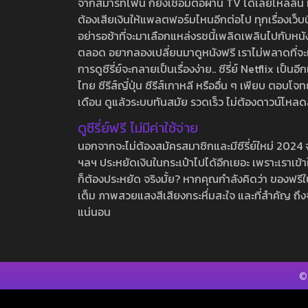
จากสมาร์ทโฟน ก็ยังเชื่อมต่อผ่าน TV ได้เลยไหลลื่น ห
ต้องเสียเงินให้แพลตฟอร์มไหนอีกต่อไป ทุกเรื่องเว็บนี้จ
อย่ารอช้าที่จะมาเลือกแหล่งรชนี้เพลิดเพลินไปกับหนังให
ตลอด อยากลองเปลี่ยนมาดูหนังฟรี เราไม่พลาดที่จะแนะน
การดูซีรี่ย์จะกลายเป็นเรื่องง่าย.. ซีรี่ย์ Netflix เป็
ไทย ซีรีส์ญี่ปุ่น ซีรีส์เกาหลี หรืออื่น ๆ เพียบ ตอ
เดือน ดูแล้วระบบทันสมัย รวดเร็ว ไม่ต้องดาวน์โหลด
ดูซีรี่ย์ฟรี ไม่มีค่าใช้จ่าย
นอกจากจะไม่ต้องสมัครสมาชิกและมีซีรี่ย์ใหม่ 2024 จุกๆ
ฯลฯ ประหยัดเงินในกระเป๋าไปได้อีกเยอะ เพราะเราเข้าใจ
ก็ต้องประหยัด จริงมั้ย? หากคุณกำลังคิดว่า ของฟรีใน
เต็ม ภาพสวยแสงสีเสียงกระหึ่มสะใจ และที่สำคัญ ถึงจ
แน่นอน
©