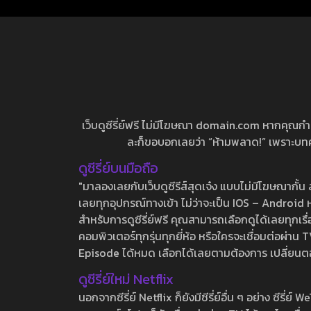
เว็บดูซีรี่ย์ฟรี ไม่มีโฆษณา domain.com หากคุณกำลัง
ละก็ขอบอกเลยว่า “ห้ามพลาด!” เพราะบทความ
ดูซีรี่ย์บนมือถือ
"มาลองเลยกับเว็บดูซีรีส์สุดเจ๋ง แบบไม่มีโฆษณากั
เลยทุกอุปกรณ์ทางเข้า ไม่ว่าจะเป็น IOS – Android หร
สำหรับการดูซีรี่ย์ฟรี คุณสามารถเลือกดูได้เลยทุกเรื
คอมพิวเตอร์ทุกรุ่นทุกยี่ห้อ หรือใครจะเชื่อมต่อผ
Episode ได้หมด เลือกได้เลยตามต้องการ เปลี่ยนตอนเ
ดูซีรี่ย์ใหม่ Netflix
นอกจากซีรี่ย์ Netflix ก็ยังมีซีรี่ย์อื่น ๆ อย่าง ซ