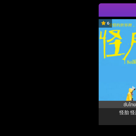
6
ซับไทย
怪胎 怪