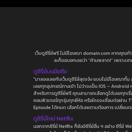
เว็บดูซีรี่ย์ฟรี ไม่มีโฆษณา domain.com หากคุณกำลัง
ละก็ขอบอกเลยว่า “ห้ามพลาด!” เพราะบทความ
ดูซีรี่ย์บนมือถือ
"มาลองเลยกับเว็บดูซีรีส์สุดเจ๋ง แบบไม่มีโฆษณากั
เลยทุกอุปกรณ์ทางเข้า ไม่ว่าจะเป็น IOS – Android หร
สำหรับการดูซีรี่ย์ฟรี คุณสามารถเลือกดูได้เลยทุกเรื
คอมพิวเตอร์ทุกรุ่นทุกยี่ห้อ หรือใครจะเชื่อมต่อผ
Episode ได้หมด เลือกได้เลยตามต้องการ เปลี่ยนตอนเ
ดูซีรี่ย์ใหม่ Netflix
นอกจากซีรี่ย์ Netflix ก็ยังมีซีรี่ย์อื่น ๆ อย่าง ซ