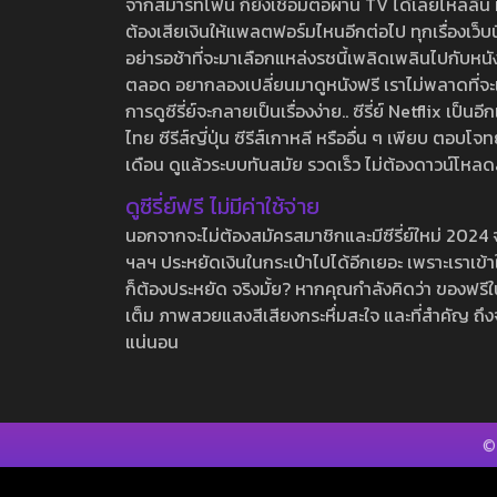
จากสมาร์ทโฟน ก็ยังเชื่อมต่อผ่าน TV ได้เลยไหลลื่น ห
ต้องเสียเงินให้แพลตฟอร์มไหนอีกต่อไป ทุกเรื่องเว็บนี้จ
อย่ารอช้าที่จะมาเลือกแหล่งรชนี้เพลิดเพลินไปกับหนังให
ตลอด อยากลองเปลี่ยนมาดูหนังฟรี เราไม่พลาดที่จะแนะน
การดูซีรี่ย์จะกลายเป็นเรื่องง่าย.. ซีรี่ย์ Netflix เป็
ไทย ซีรีส์ญี่ปุ่น ซีรีส์เกาหลี หรืออื่น ๆ เพียบ ตอ
เดือน ดูแล้วระบบทันสมัย รวดเร็ว ไม่ต้องดาวน์โหลด
ดูซีรี่ย์ฟรี ไม่มีค่าใช้จ่าย
นอกจากจะไม่ต้องสมัครสมาชิกและมีซีรี่ย์ใหม่ 2024 จุกๆ
ฯลฯ ประหยัดเงินในกระเป๋าไปได้อีกเยอะ เพราะเราเข้าใจ
ก็ต้องประหยัด จริงมั้ย? หากคุณกำลังคิดว่า ของฟรีใน
เต็ม ภาพสวยแสงสีเสียงกระหึ่มสะใจ และที่สำคัญ ถึงจ
แน่นอน
©