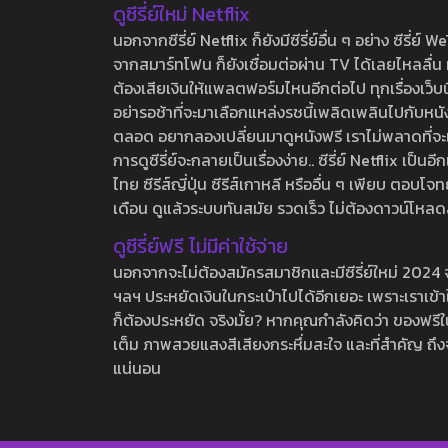
ดูซีรี่ย์ใหม่ Netflix
นอกจากซีรี่ย์ Netflix ก็ยังมีซีรี่ย์อื่น ๆ อย่าง ซ
จากสมาร์ทโฟน ก็ยังเชื่อมต่อผ่าน TV ได้เลยไหลลื่น ห
ต้องเสียเงินให้แพลตฟอร์มไหนอีกต่อไป ทุกเรื่องเว็บนี้จ
อย่ารอช้าที่จะมาเลือกแหล่งรชนี้เพลิดเพลินไปกับหนังให
ตลอด อยากลองเปลี่ยนมาดูหนังฟรี เราไม่พลาดที่จะแนะน
การดูซีรี่ย์จะกลายเป็นเรื่องง่าย.. ซีรี่ย์ Netflix เป็
ไทย ซีรีส์ญี่ปุ่น ซีรีส์เกาหลี หรืออื่น ๆ เพียบ ตอ
เดือน ดูแล้วระบบทันสมัย รวดเร็ว ไม่ต้องดาวน์โหลด
ดูซีรี่ย์ฟรี ไม่มีค่าใช้จ่าย
นอกจากจะไม่ต้องสมัครสมาชิกและมีซีรี่ย์ใหม่ 2024 จุกๆ
ฯลฯ ประหยัดเงินในกระเป๋าไปได้อีกเยอะ เพราะเราเข้าใจ
ก็ต้องประหยัด จริงมั้ย? หากคุณกำลังคิดว่า ของฟรีใน
เต็ม ภาพสวยแสงสีเสียงกระหึ่มสะใจ และที่สำคัญ ถึงจ
แน่นอน