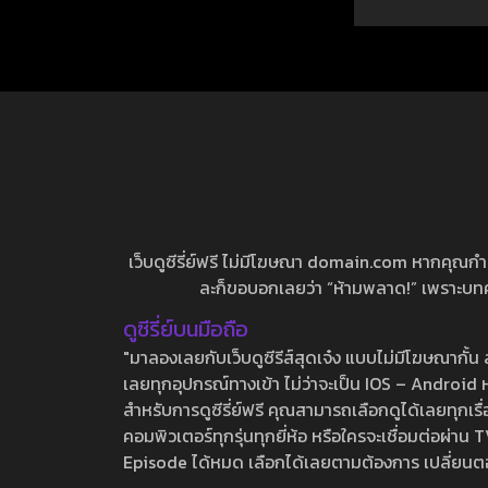
เว็บดูซีรี่ย์ฟรี ไม่มีโฆษณา domain.com หากคุณกำลัง
ละก็ขอบอกเลยว่า “ห้ามพลาด!” เพราะบทความ
ดูซีรี่ย์บนมือถือ
"มาลองเลยกับเว็บดูซีรีส์สุดเจ๋ง แบบไม่มีโฆษณากั
เลยทุกอุปกรณ์ทางเข้า ไม่ว่าจะเป็น IOS – Android หร
สำหรับการดูซีรี่ย์ฟรี คุณสามารถเลือกดูได้เลยทุกเรื
คอมพิวเตอร์ทุกรุ่นทุกยี่ห้อ หรือใครจะเชื่อมต่อผ
Episode ได้หมด เลือกได้เลยตามต้องการ เปลี่ยนตอนเ