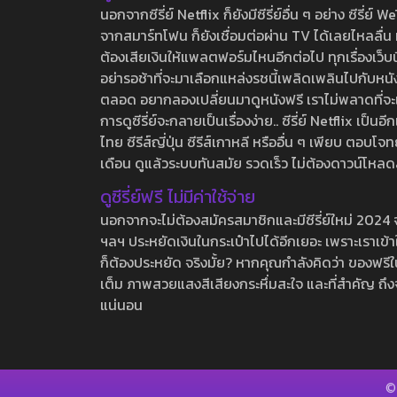
นอกจากซีรี่ย์ Netflix ก็ยังมีซีรี่ย์อื่น ๆ อย่าง ซ
จากสมาร์ทโฟน ก็ยังเชื่อมต่อผ่าน TV ได้เลยไหลลื่น ห
ต้องเสียเงินให้แพลตฟอร์มไหนอีกต่อไป ทุกเรื่องเว็บนี้จ
อย่ารอช้าที่จะมาเลือกแหล่งรชนี้เพลิดเพลินไปกับหนังให
ตลอด อยากลองเปลี่ยนมาดูหนังฟรี เราไม่พลาดที่จะแนะน
การดูซีรี่ย์จะกลายเป็นเรื่องง่าย.. ซีรี่ย์ Netflix เป็
ไทย ซีรีส์ญี่ปุ่น ซีรีส์เกาหลี หรืออื่น ๆ เพียบ ตอ
เดือน ดูแล้วระบบทันสมัย รวดเร็ว ไม่ต้องดาวน์โหลด
ดูซีรี่ย์ฟรี ไม่มีค่าใช้จ่าย
นอกจากจะไม่ต้องสมัครสมาชิกและมีซีรี่ย์ใหม่ 2024 จุกๆ
ฯลฯ ประหยัดเงินในกระเป๋าไปได้อีกเยอะ เพราะเราเข้าใจ
ก็ต้องประหยัด จริงมั้ย? หากคุณกำลังคิดว่า ของฟรีใน
เต็ม ภาพสวยแสงสีเสียงกระหึ่มสะใจ และที่สำคัญ ถึงจ
แน่นอน
©