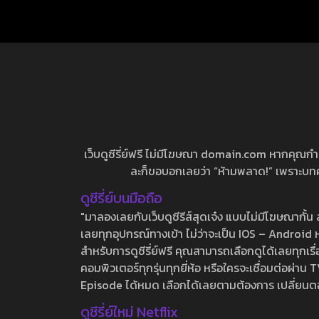
เว็บดูซีรี่ย์ฟรี ไม่มีโฆษณา domain.com หากคุณกำลัง
ละก็ขอบอกเลยว่า “ห้ามพลาด!” เพราะบทความ
ดูซีรี่ย์บนมือถือ
"มาลองเลยกับเว็บดูซีรีส์สุดเจ๋ง แบบไม่มีโฆษณากั
เลยทุกอุปกรณ์ทางเข้า ไม่ว่าจะเป็น IOS – Android หร
สำหรับการดูซีรี่ย์ฟรี คุณสามารถเลือกดูได้เลยทุกเรื
คอมพิวเตอร์ทุกรุ่นทุกยี่ห้อ หรือใครจะเชื่อมต่อผ
Episode ได้หมด เลือกได้เลยตามต้องการ เปลี่ยนตอนเ
ดูซีรี่ย์ใหม่ Netflix