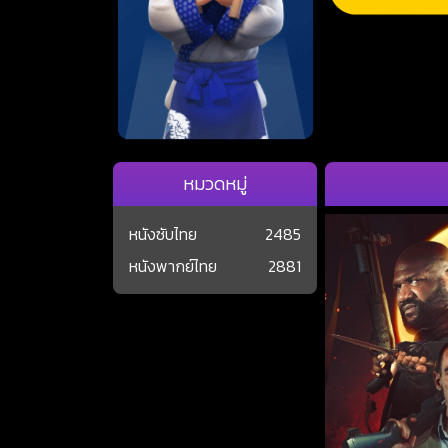
หมวดหมู่
หนังซับไทย
2485
หนังพากย์ไทย
2881