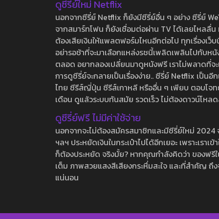
ดูซีรี่ย์ใหม่ Netflix
นอกจากซีรี่ย์ Netflix ก็ยังมีซีรี่ย์อื่น ๆ อย่าง ซ
จากสมาร์ทโฟน ก็ยังเชื่อมต่อผ่าน TV ได้เลยไหลลื่น ห
ต้องเสียเงินให้แพลตฟอร์มไหนอีกต่อไป ทุกเรื่องเว็บนี้จ
อย่ารอช้าที่จะมาเลือกแหล่งรชนี้เพลิดเพลินไปกับหนังให
ตลอด อยากลองเปลี่ยนมาดูหนังฟรี เราไม่พลาดที่จะแนะน
การดูซีรี่ย์จะกลายเป็นเรื่องง่าย.. ซีรี่ย์ Netflix เป็
ไทย ซีรีส์ญี่ปุ่น ซีรีส์เกาหลี หรืออื่น ๆ เพียบ ตอ
เดือน ดูแล้วระบบทันสมัย รวดเร็ว ไม่ต้องดาวน์โหลด
ดูซีรี่ย์ฟรี ไม่มีค่าใช้จ่าย
นอกจากจะไม่ต้องสมัครสมาชิกและมีซีรี่ย์ใหม่ 2024 จุกๆ
ฯลฯ ประหยัดเงินในกระเป๋าไปได้อีกเยอะ เพราะเราเข้าใจ
ก็ต้องประหยัด จริงมั้ย? หากคุณกำลังคิดว่า ของฟรีใน
เต็ม ภาพสวยแสงสีเสียงกระหึ่มสะใจ และที่สำคัญ ถึงจ
แน่นอน