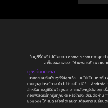
เว็บดูซีรี่ย์ฟรี ไม่มีโฆษณา domain.com หากคุณกำลัง
ละก็ขอบอกเลยว่า “ห้ามพลาด!” เพราะบทความ
ดูซีรี่ย์บนมือถือ
"มาลองเลยกับเว็บดูซีรีส์สุดเจ๋ง แบบไม่มีโฆษณากั
เลยทุกอุปกรณ์ทางเข้า ไม่ว่าจะเป็น IOS – Android หร
สำหรับการดูซีรี่ย์ฟรี คุณสามารถเลือกดูได้เลยทุกเรื
คอมพิวเตอร์ทุกรุ่นทุกยี่ห้อ หรือใครจะเชื่อมต่อผ
Episode ได้หมด เลือกได้เลยตามต้องการ เปลี่ยนตอนเ