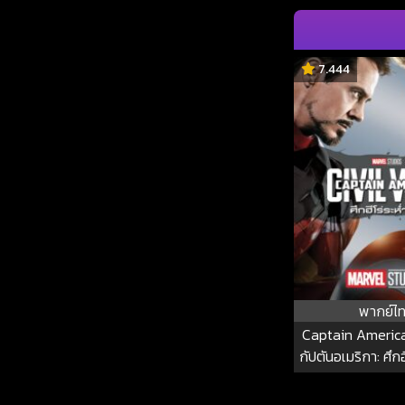
7.444
พากย์ไ
Captain America
กัปตันอเมริกา: ศึก