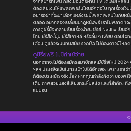
จากสมาร์ทโฟน ก็ยังเชื่อมต่อผ่าน TV ได้เลยไหลลื่น ห
ต้องเสียเงินให้แพลตฟอร์มไหนอีกต่อไป ทุกเรื่องเว็บนี้จ
อย่ารอช้าที่จะมาเลือกแหล่งรชนี้เพลิดเพลินไปกับหนังให
ตลอด อยากลองเปลี่ยนมาดูหนังฟรี เราไม่พลาดที่จะแนะน
การดูซีรี่ย์จะกลายเป็นเรื่องง่าย.. ซีรี่ย์ Netflix เป็
ไทย ซีรีส์ญี่ปุ่น ซีรีส์เกาหลี หรืออื่น ๆ เพียบ ตอ
เดือน ดูแล้วระบบทันสมัย รวดเร็ว ไม่ต้องดาวน์โหลด
ดูซีรี่ย์ฟรี ไม่มีค่าใช้จ่าย
นอกจากจะไม่ต้องสมัครสมาชิกและมีซีรี่ย์ใหม่ 2024 จุกๆ
ฯลฯ ประหยัดเงินในกระเป๋าไปได้อีกเยอะ เพราะเราเข้าใจ
ก็ต้องประหยัด จริงมั้ย? หากคุณกำลังคิดว่า ของฟรีใน
เต็ม ภาพสวยแสงสีเสียงกระหึ่มสะใจ และที่สำคัญ ถึงจ
แน่นอน
©