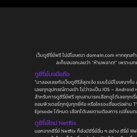
เว็บดูซีรี่ย์ฟรี ไม่มีโฆษณา domain.com หากคุณกำลัง
ละก็ขอบอกเลยว่า “ห้ามพลาด!” เพราะบทความ
ดูซีรี่ย์บนมือถือ
"มาลองเลยกับเว็บดูซีรีส์สุดเจ๋ง แบบไม่มีโฆษณากั
เลยทุกอุปกรณ์ทางเข้า ไม่ว่าจะเป็น IOS – Android หร
สำหรับการดูซีรี่ย์ฟรี คุณสามารถเลือกดูได้เลยทุกเรื
คอมพิวเตอร์ทุกรุ่นทุกยี่ห้อ หรือใครจะเชื่อมต่อผ
Episode ได้หมด เลือกได้เลยตามต้องการ เปลี่ยนตอนเ
ดูซีรี่ย์ใหม่ Netflix
นอกจากซีรี่ย์ Netflix ก็ยังมีซีรี่ย์อื่น ๆ อย่าง ซ