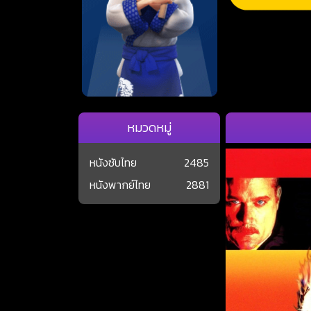
หมวดหมู่
หนังซับไทย
2485
หนังพากย์ไทย
2881