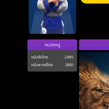
หมวดหมู่
หนังซับไทย
2485
หนังพากย์ไทย
2881