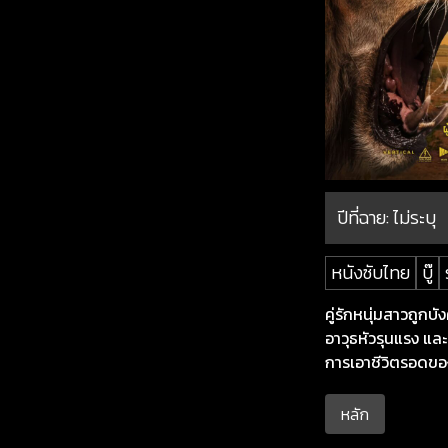
ปีที่ฉาย:
ไม่ระบุ
หนังซับไทย
บู๊
คู่รักหนุ่มสาวถูกบ
อาวุธหัวรุนแรง และ
การเอาชีวิตรอดขอ
หลัก