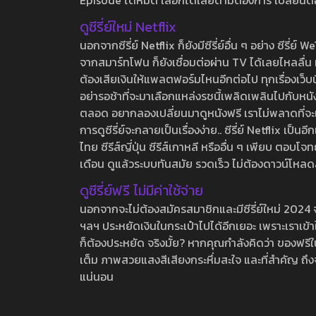
Episode ได้หมด เลือกได้เลยตามต้องการ เปลี่ยนตอนเ
ดูซีรี่ย์ใหม่ Netflix
นอกจากซีรี่ย์ Netflix ก็ยังมีซีรี่ย์อื่น ๆ อย่าง ซ
จากสมาร์ทโฟน ก็ยังเชื่อมต่อผ่าน TV ได้เลยไหลลื่น ห
ต้องเสียเงินให้แพลตฟอร์มไหนอีกต่อไป ทุกเรื่องเว็บนี้จ
อย่ารอช้าที่จะมาเลือกแหล่งรชนี้เพลิดเพลินไปกับหนังให
ตลอด อยากลองเปลี่ยนมาดูหนังฟรี เราไม่พลาดที่จะแนะน
การดูซีรี่ย์จะกลายเป็นเรื่องง่าย.. ซีรี่ย์ Netflix เป็
ไทย ซีรีส์ญี่ปุ่น ซีรีส์เกาหลี หรืออื่น ๆ เพียบ ตอ
เดือน ดูแล้วระบบทันสมัย รวดเร็ว ไม่ต้องดาวน์โหลด
ดูซีรี่ย์ฟรี ไม่มีค่าใช้จ่าย
นอกจากจะไม่ต้องสมัครสมาชิกและมีซีรี่ย์ใหม่ 2024 จุกๆ
ฯลฯ ประหยัดเงินในกระเป๋าไปได้อีกเยอะ เพราะเราเข้าใจ
ก็ต้องประหยัด จริงมั้ย? หากคุณกำลังคิดว่า ของฟรีใน
เต็ม ภาพสวยแสงสีเสียงกระหึ่มสะใจ และที่สำคัญ ถึงจ
แน่นอน