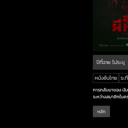
ปีที่ฉาย:
ไม่ระบุ
หนังซับไทย
ระท
การกลับมาของ นัม
ระหว่างสมาชิกในค
หลัก