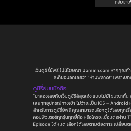
ถล่มมาเ
เว็บดูซีรี่ย์ฟรี ไม่มีโฆษณา domain.com หากคุณกำลัง
ละก็ขอบอกเลยว่า “ห้ามพลาด!” เพราะบทความ
ดูซีรี่ย์บนมือถือ
"มาลองเลยกับเว็บดูซีรีส์สุดเจ๋ง แบบไม่มีโฆษณากั
เลยทุกอุปกรณ์ทางเข้า ไม่ว่าจะเป็น IOS – Android หร
สำหรับการดูซีรี่ย์ฟรี คุณสามารถเลือกดูได้เลยทุกเรื
คอมพิวเตอร์ทุกรุ่นทุกยี่ห้อ หรือใครจะเชื่อมต่อผ
Episode ได้หมด เลือกได้เลยตามต้องการ เปลี่ยนตอนเ