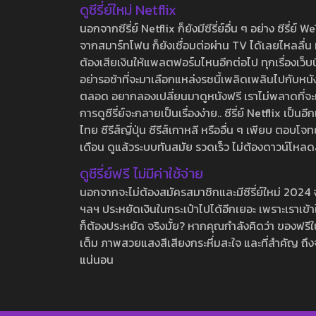
ดูซีรี่ย์ใหม่ Netflix
นอกจากซีรี่ย์ Netflix ก็ยังมีซีรี่ย์อื่น ๆ อย่าง ซ
จากสมาร์ทโฟน ก็ยังเชื่อมต่อผ่าน TV ได้เลยไหลลื่น ห
ต้องเสียเงินให้แพลตฟอร์มไหนอีกต่อไป ทุกเรื่องเว็บนี้จ
อย่ารอช้าที่จะมาเลือกแหล่งรชนี้เพลิดเพลินไปกับหนังให
ตลอด อยากลองเปลี่ยนมาดูหนังฟรี เราไม่พลาดที่จะแนะน
การดูซีรี่ย์จะกลายเป็นเรื่องง่าย.. ซีรี่ย์ Netflix เป็
ไทย ซีรีส์ญี่ปุ่น ซีรีส์เกาหลี หรืออื่น ๆ เพียบ ตอ
เดือน ดูแล้วระบบทันสมัย รวดเร็ว ไม่ต้องดาวน์โหลด
ดูซีรี่ย์ฟรี ไม่มีค่าใช้จ่าย
นอกจากจะไม่ต้องสมัครสมาชิกและมีซีรี่ย์ใหม่ 2024 จุกๆ
ฯลฯ ประหยัดเงินในกระเป๋าไปได้อีกเยอะ เพราะเราเข้าใจ
ก็ต้องประหยัด จริงมั้ย? หากคุณกำลังคิดว่า ของฟรีใน
เต็ม ภาพสวยแสงสีเสียงกระหึ่มสะใจ และที่สำคัญ ถึงจ
แน่นอน