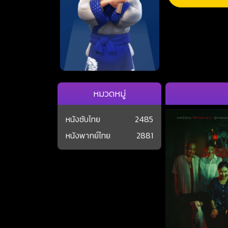
หมวดหมู่
หนังซับไทย
2485
หนังพากย์ไทย
2881