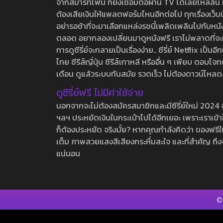
จากสมาร์ทโฟน ก็ยังเชื่อมต่อผ่าน TV ได้เลยไหลลื่น ห
ต้องเสียเงินให้แพลตฟอร์มไหนอีกต่อไป ทุกเรื่องเว็บนี้จ
อย่ารอช้าที่จะมาเลือกแหล่งรชนี้เพลิดเพลินไปกับหนังให
ตลอด อยากลองเปลี่ยนมาดูหนังฟรี เราไม่พลาดที่จะแนะน
การดูซีรี่ย์จะกลายเป็นเรื่องง่าย.. ซีรี่ย์ Netflix เป็
ไทย ซีรีส์ญี่ปุ่น ซีรีส์เกาหลี หรืออื่น ๆ เพียบ ตอ
เดือน ดูแล้วระบบทันสมัย รวดเร็ว ไม่ต้องดาวน์โหลด
ดูซีรี่ย์ฟรี ไม่มีค่าใช้จ่าย
นอกจากจะไม่ต้องสมัครสมาชิกและมีซีรี่ย์ใหม่ 2024 จุกๆ
ฯลฯ ประหยัดเงินในกระเป๋าไปได้อีกเยอะ เพราะเราเข้าใจ
ก็ต้องประหยัด จริงมั้ย? หากคุณกำลังคิดว่า ของฟรีใน
เต็ม ภาพสวยแสงสีเสียงกระหึ่มสะใจ และที่สำคัญ ถึงจ
แน่นอน
©