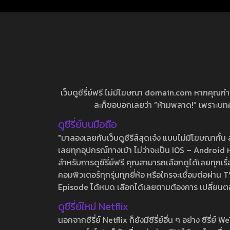
เว็บดูซีรี่ย์ฟรี ไม่มีโฆษณา domain.com หากคุณกำลัง
ละก็ขอบอกเลยว่า “ห้ามพลาด!” เพราะบทความ
ดูซีรี่ย์บนมือถือ
"มาลองเลยกับเว็บดูซีรีส์สุดเจ๋ง แบบไม่มีโฆษณากั
เลยทุกอุปกรณ์ทางเข้า ไม่ว่าจะเป็น IOS – Android หร
สำหรับการดูซีรี่ย์ฟรี คุณสามารถเลือกดูได้เลยทุกเรื
คอมพิวเตอร์ทุกรุ่นทุกยี่ห้อ หรือใครจะเชื่อมต่อผ
Episode ได้หมด เลือกได้เลยตามต้องการ เปลี่ยนตอนเ
ดูซีรี่ย์ใหม่ Netflix
นอกจากซีรี่ย์ Netflix ก็ยังมีซีรี่ย์อื่น ๆ อย่าง ซ