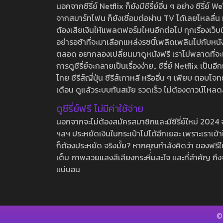
นอกจากซีรี่ย์ Netflix ก็ยังมีซีรี่ย์อื่น ๆ อย่าง ซ
จากสมาร์ทโฟน ก็ยังเชื่อมต่อผ่าน TV ได้เลยไหลลื่น ห
ต้องเสียเงินให้แพลตฟอร์มไหนอีกต่อไป ทุกเรื่องเว็บนี้จ
อย่ารอช้าที่จะมาเลือกแหล่งรชนี้เพลิดเพลินไปกับหนังให
ตลอด อยากลองเปลี่ยนมาดูหนังฟรี เราไม่พลาดที่จะแนะน
การดูซีรี่ย์จะกลายเป็นเรื่องง่าย.. ซีรี่ย์ Netflix เป็
ไทย ซีรีส์ญี่ปุ่น ซีรีส์เกาหลี หรืออื่น ๆ เพียบ ตอ
เดือน ดูแล้วระบบทันสมัย รวดเร็ว ไม่ต้องดาวน์โหลด
ดูซีรี่ย์ฟรี ไม่มีค่าใช้จ่าย
นอกจากจะไม่ต้องสมัครสมาชิกและมีซีรี่ย์ใหม่ 2024 จุกๆ
ฯลฯ ประหยัดเงินในกระเป๋าไปได้อีกเยอะ เพราะเราเข้าใจ
ก็ต้องประหยัด จริงมั้ย? หากคุณกำลังคิดว่า ของฟรีใน
เต็ม ภาพสวยแสงสีเสียงกระหึ่มสะใจ และที่สำคัญ ถึงจ
แน่นอน
©