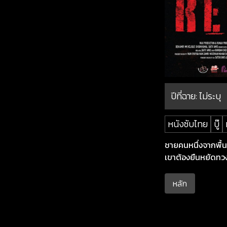
ปีที่ฉาย:
ไม่ระบุ
หนังซับไทย
บู๊
ชายคนหนึ่งจากพื้น
เขาต้องยืนหยัดทว
หลัก