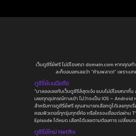
2 กลับสู่เ
เว็บดูซีรี่ย์ฟรี ไม่มีโฆษณา domain.com หากคุณกำลัง
ละก็ขอบอกเลยว่า “ห้ามพลาด!” เพราะบทความ
ดูซีรี่ย์บนมือถือ
"มาลองเลยกับเว็บดูซีรีส์สุดเจ๋ง แบบไม่มีโฆษณากั
เลยทุกอุปกรณ์ทางเข้า ไม่ว่าจะเป็น IOS – Android หร
สำหรับการดูซีรี่ย์ฟรี คุณสามารถเลือกดูได้เลยทุกเรื
คอมพิวเตอร์ทุกรุ่นทุกยี่ห้อ หรือใครจะเชื่อมต่อผ
Episode ได้หมด เลือกได้เลยตามต้องการ เปลี่ยนตอนเ
ดูซีรี่ย์ใหม่ Netflix