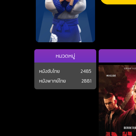
หมวดหมู่
หนังซับไทย
2485
หนังพากย์ไทย
2881