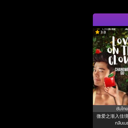
3.8
ซับไทย
微爱之渐入佳境 รส
กลีบเม