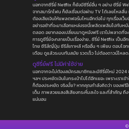
นอกจากซีรี่ย์ Netflix ก็ยังมีซีรี่ย์อื่น ๆ อย่าง ซ
จากสมาร์ทโฟน ก็ยังเชื่อมต่อผ่าน TV ได้เลยไหลลื่น ห
ต้องเสียเงินให้แพลตฟอร์มไหนอีกต่อไป ทุกเรื่องเว็บนี้จ
อย่ารอช้าที่จะมาเลือกแหล่งรชนี้เพลิดเพลินไปกับหนังให
ตลอด อยากลองเปลี่ยนมาดูหนังฟรี เราไม่พลาดที่จะแนะน
การดูซีรี่ย์จะกลายเป็นเรื่องง่าย.. ซีรี่ย์ Netflix เป็
ไทย ซีรีส์ญี่ปุ่น ซีรีส์เกาหลี หรืออื่น ๆ เพียบ ตอ
เดือน ดูแล้วระบบทันสมัย รวดเร็ว ไม่ต้องดาวน์โหลด
ดูซีรี่ย์ฟรี ไม่มีค่าใช้จ่าย
นอกจากจะไม่ต้องสมัครสมาชิกและมีซีรี่ย์ใหม่ 2024 จุกๆ
ฯลฯ ประหยัดเงินในกระเป๋าไปได้อีกเยอะ เพราะเราเข้าใจ
ก็ต้องประหยัด จริงมั้ย? หากคุณกำลังคิดว่า ของฟรีใน
เต็ม ภาพสวยแสงสีเสียงกระหึ่มสะใจ และที่สำคัญ ถึงจ
แน่นอน
©