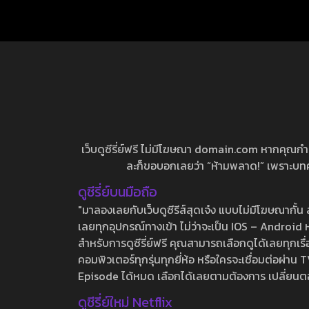
เว็บดูซีรี่ย์ฟรี ไม่มีโฆษณา domain.com หากคุณกำลัง
ละก็ขอบอกเลยว่า “ห้ามพลาด!” เพราะบทความ
ดูซีรี่ย์บนมือถือ
"มาลองเลยกับเว็บดูซีรีส์สุดเจ๋ง แบบไม่มีโฆษณากั
เลยทุกอุปกรณ์ทางเข้า ไม่ว่าจะเป็น IOS – Android หร
สำหรับการดูซีรี่ย์ฟรี คุณสามารถเลือกดูได้เลยทุกเรื
คอมพิวเตอร์ทุกรุ่นทุกยี่ห้อ หรือใครจะเชื่อมต่อผ
Episode ได้หมด เลือกได้เลยตามต้องการ เปลี่ยนตอนเ
ดูซีรี่ย์ใหม่ Netflix