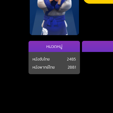
หมวดหมู่
หนังซับไทย
2485
หนังพากย์ไทย
2881