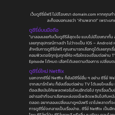
เว็บดูซีรี่ย์ฟรี ไม่มีโฆษณา domain.com หากคุณกำลัง
ละก็ขอบอกเลยว่า “ห้ามพลาด!” เพราะบทความ
ดูซีรี่ย์บนมือถือ
"มาลองเลยกับเว็บดูซีรีส์สุดเจ๋ง แบบไม่มีโฆษณากั
เลยทุกอุปกรณ์ทางเข้า ไม่ว่าจะเป็น IOS – Android หร
สำหรับการดูซีรี่ย์ฟรี คุณสามารถเลือกดูได้เลยทุกเรื
คอมพิวเตอร์ทุกรุ่นทุกยี่ห้อ หรือใครจะเชื่อมต่อผ
Episode ได้หมด เลือกได้เลยตามต้องการ เปลี่ยนตอนเ
ดูซีรี่ย์ใหม่ Netflix
นอกจากซีรี่ย์ Netflix ก็ยังมีซีรี่ย์อื่น ๆ อย่าง ซ
จากสมาร์ทโฟน ก็ยังเชื่อมต่อผ่าน TV ได้เลยไหลลื่น ห
ต้องเสียเงินให้แพลตฟอร์มไหนอีกต่อไป ทุกเรื่องเว็บนี้จ
อย่ารอช้าที่จะมาเลือกแหล่งรชนี้เพลิดเพลินไปกับหนังให
ตลอด อยากลองเปลี่ยนมาดูหนังฟรี เราไม่พลาดที่จะแนะน
การดูซีรี่ย์จะกลายเป็นเรื่องง่าย.. ซีรี่ย์ Netflix เป็
ไทย ซีรีส์ญี่ปุ่น ซีรีส์เกาหลี หรืออื่น ๆ เพียบ ตอ