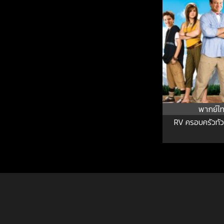
พากย์ไ
RV ครอบครัวทัวร