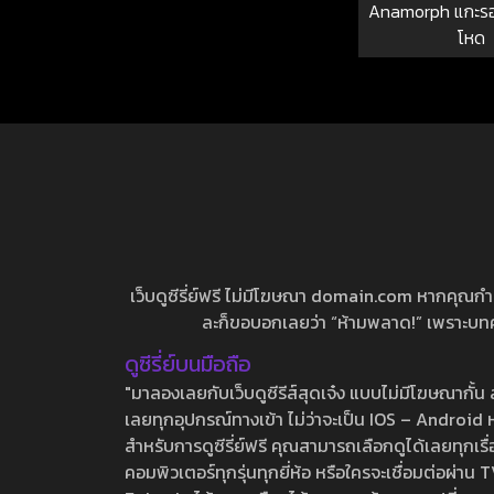
Anamorph แกะรอ
โหด
เว็บดูซีรี่ย์ฟรี ไม่มีโฆษณา domain.com หากคุณกำลัง
ละก็ขอบอกเลยว่า “ห้ามพลาด!” เพราะบทความ
ดูซีรี่ย์บนมือถือ
"มาลองเลยกับเว็บดูซีรีส์สุดเจ๋ง แบบไม่มีโฆษณากั
เลยทุกอุปกรณ์ทางเข้า ไม่ว่าจะเป็น IOS – Android หร
สำหรับการดูซีรี่ย์ฟรี คุณสามารถเลือกดูได้เลยทุกเรื
คอมพิวเตอร์ทุกรุ่นทุกยี่ห้อ หรือใครจะเชื่อมต่อผ