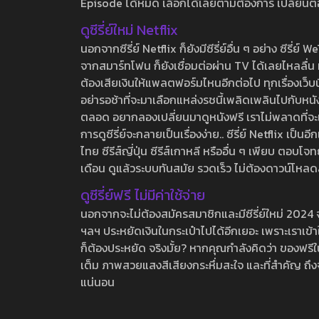
Episode ได้หมด เลือกได้เลยตามต้องการ เปลี่ยนตอนเ
ดูซีรี่ย์ใหม่ Netflix
นอกจากซีรี่ย์ Netflix ก็ยังมีซีรี่ย์อื่น ๆ อย่าง ซ
จากสมาร์ทโฟน ก็ยังเชื่อมต่อผ่าน TV ได้เลยไหลลื่น ห
ต้องเสียเงินให้แพลตฟอร์มไหนอีกต่อไป ทุกเรื่องเว็บนี้จ
อย่ารอช้าที่จะมาเลือกแหล่งรชนี้เพลิดเพลินไปกับหนังให
ตลอด อยากลองเปลี่ยนมาดูหนังฟรี เราไม่พลาดที่จะแนะน
การดูซีรี่ย์จะกลายเป็นเรื่องง่าย.. ซีรี่ย์ Netflix เป็
ไทย ซีรีส์ญี่ปุ่น ซีรีส์เกาหลี หรืออื่น ๆ เพียบ ตอ
เดือน ดูแล้วระบบทันสมัย รวดเร็ว ไม่ต้องดาวน์โหลด
ดูซีรี่ย์ฟรี ไม่มีค่าใช้จ่าย
นอกจากจะไม่ต้องสมัครสมาชิกและมีซีรี่ย์ใหม่ 2024 จุกๆ
ฯลฯ ประหยัดเงินในกระเป๋าไปได้อีกเยอะ เพราะเราเข้าใจ
ก็ต้องประหยัด จริงมั้ย? หากคุณกำลังคิดว่า ของฟรีใน
เต็ม ภาพสวยแสงสีเสียงกระหึ่มสะใจ และที่สำคัญ ถึงจ
แน่นอน