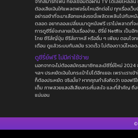
จากสมาร์ทโฟน ก็ยังเชื่อมต่อผ่าน TV ได้เลยไหลลื่น ห
ต้องเสียเงินให้แพลตฟอร์มไหนอีกต่อไป ทุกเรื่องเว็บนี้จ
อย่ารอช้าที่จะมาเลือกแหล่งรชนี้เพลิดเพลินไปกับหนังให
ตลอด อยากลองเปลี่ยนมาดูหนังฟรี เราไม่พลาดที่จะแนะน
การดูซีรี่ย์จะกลายเป็นเรื่องง่าย.. ซีรี่ย์ Netflix เป็
ไทย ซีรีส์ญี่ปุ่น ซีรีส์เกาหลี หรืออื่น ๆ เพียบ ตอ
เดือน ดูแล้วระบบทันสมัย รวดเร็ว ไม่ต้องดาวน์โหลด
ดูซีรี่ย์ฟรี ไม่มีค่าใช้จ่าย
นอกจากจะไม่ต้องสมัครสมาชิกและมีซีรี่ย์ใหม่ 2024 จุกๆ
ฯลฯ ประหยัดเงินในกระเป๋าไปได้อีกเยอะ เพราะเราเข้าใจ
ก็ต้องประหยัด จริงมั้ย? หากคุณกำลังคิดว่า ของฟรีใน
เต็ม ภาพสวยแสงสีเสียงกระหึ่มสะใจ และที่สำคัญ ถึงจ
แน่นอน
©