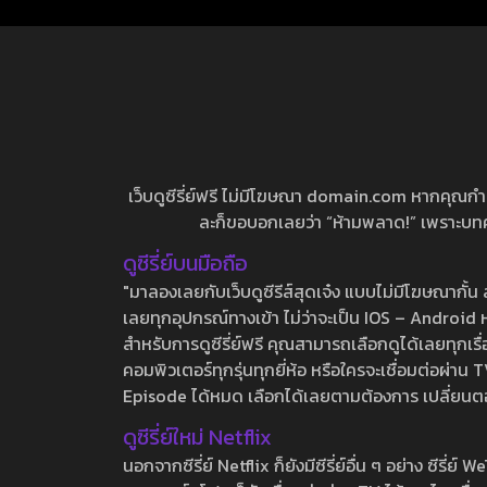
เว็บดูซีรี่ย์ฟรี ไม่มีโฆษณา domain.com หากคุณกำลัง
ละก็ขอบอกเลยว่า “ห้ามพลาด!” เพราะบทความ
ดูซีรี่ย์บนมือถือ
"มาลองเลยกับเว็บดูซีรีส์สุดเจ๋ง แบบไม่มีโฆษณากั
เลยทุกอุปกรณ์ทางเข้า ไม่ว่าจะเป็น IOS – Android หร
สำหรับการดูซีรี่ย์ฟรี คุณสามารถเลือกดูได้เลยทุกเรื
คอมพิวเตอร์ทุกรุ่นทุกยี่ห้อ หรือใครจะเชื่อมต่อผ
Episode ได้หมด เลือกได้เลยตามต้องการ เปลี่ยนตอนเ
ดูซีรี่ย์ใหม่ Netflix
นอกจากซีรี่ย์ Netflix ก็ยังมีซีรี่ย์อื่น ๆ อย่าง ซ