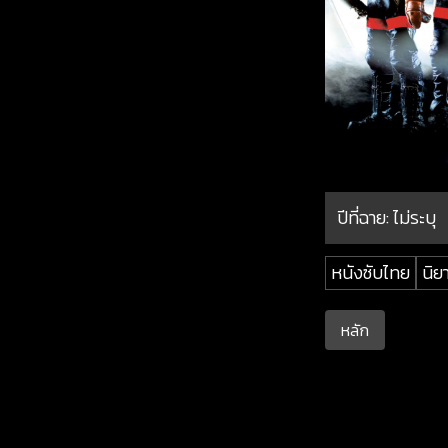
ปีที่ฉาย:
ไม่ระบุ
หนังซับไทย
นิย
หลัก