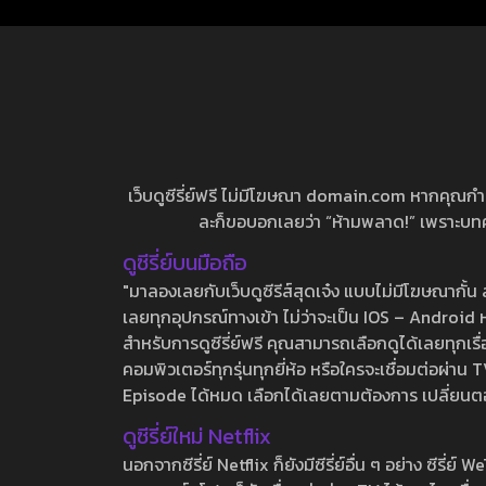
เว็บดูซีรี่ย์ฟรี ไม่มีโฆษณา domain.com หากคุณกำลัง
ละก็ขอบอกเลยว่า “ห้ามพลาด!” เพราะบทความ
ดูซีรี่ย์บนมือถือ
"มาลองเลยกับเว็บดูซีรีส์สุดเจ๋ง แบบไม่มีโฆษณากั
เลยทุกอุปกรณ์ทางเข้า ไม่ว่าจะเป็น IOS – Android หร
สำหรับการดูซีรี่ย์ฟรี คุณสามารถเลือกดูได้เลยทุกเรื
คอมพิวเตอร์ทุกรุ่นทุกยี่ห้อ หรือใครจะเชื่อมต่อผ
Episode ได้หมด เลือกได้เลยตามต้องการ เปลี่ยนตอนเ
ดูซีรี่ย์ใหม่ Netflix
นอกจากซีรี่ย์ Netflix ก็ยังมีซีรี่ย์อื่น ๆ อย่าง ซ