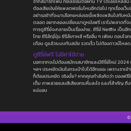
จากสมาร์ทโฟน ก็ยังเชื่อมต่อผ่าน TV ได้เลยไหลลื่น ห
ต้องเสียเงินให้แพลตฟอร์มไหนอีกต่อไป ทุกเรื่องเว็บนี้จ
อย่ารอช้าที่จะมาเลือกแหล่งรชนี้เพลิดเพลินไปกับหนังให
ตลอด อยากลองเปลี่ยนมาดูหนังฟรี เราไม่พลาดที่จะแนะน
การดูซีรี่ย์จะกลายเป็นเรื่องง่าย.. ซีรี่ย์ Netflix เป็
ไทย ซีรีส์ญี่ปุ่น ซีรีส์เกาหลี หรืออื่น ๆ เพียบ ตอ
เดือน ดูแล้วระบบทันสมัย รวดเร็ว ไม่ต้องดาวน์โหลด
ดูซีรี่ย์ฟรี ไม่มีค่าใช้จ่าย
นอกจากจะไม่ต้องสมัครสมาชิกและมีซีรี่ย์ใหม่ 2024 จุกๆ
ฯลฯ ประหยัดเงินในกระเป๋าไปได้อีกเยอะ เพราะเราเข้าใจ
ก็ต้องประหยัด จริงมั้ย? หากคุณกำลังคิดว่า ของฟรีใน
เต็ม ภาพสวยแสงสีเสียงกระหึ่มสะใจ และที่สำคัญ ถึงจ
แน่นอน
©