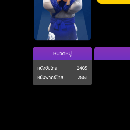
หมวดหมู่
หนังซับไทย
2485
หนังพากย์ไทย
2881