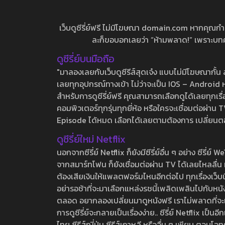
เว็บดูซีรี่ย์ฟรี ไม่มีโฆษณา domain.com หากคุณกำลัง
ละก็ขอบอกเลยว่า “ห้ามพลาด!” เพราะบทความ
ดูซีรี่ย์บนมือถือ
"มาลองเลยกับเว็บดูซีรีส์สุดเจ๋ง แบบไม่มีโฆษณากั
เลยทุกอุปกรณ์ทางเข้า ไม่ว่าจะเป็น IOS – Android หร
สำหรับการดูซีรี่ย์ฟรี คุณสามารถเลือกดูได้เลยทุกเรื
คอมพิวเตอร์ทุกรุ่นทุกยี่ห้อ หรือใครจะเชื่อมต่อผ
Episode ได้หมด เลือกได้เลยตามต้องการ เปลี่ยนตอนเ
ดูซีรี่ย์ใหม่ Netflix
นอกจากซีรี่ย์ Netflix ก็ยังมีซีรี่ย์อื่น ๆ อย่าง ซ
จากสมาร์ทโฟน ก็ยังเชื่อมต่อผ่าน TV ได้เลยไหลลื่น ห
ต้องเสียเงินให้แพลตฟอร์มไหนอีกต่อไป ทุกเรื่องเว็บนี้จ
อย่ารอช้าที่จะมาเลือกแหล่งรชนี้เพลิดเพลินไปกับหนังให
ตลอด อยากลองเปลี่ยนมาดูหนังฟรี เราไม่พลาดที่จะแนะน
การดูซีรี่ย์จะกลายเป็นเรื่องง่าย.. ซีรี่ย์ Netflix เป็
ไทย ซีรีส์ญี่ปุ่น ซีรีส์เกาหลี หรืออื่น ๆ เพียบ ตอ