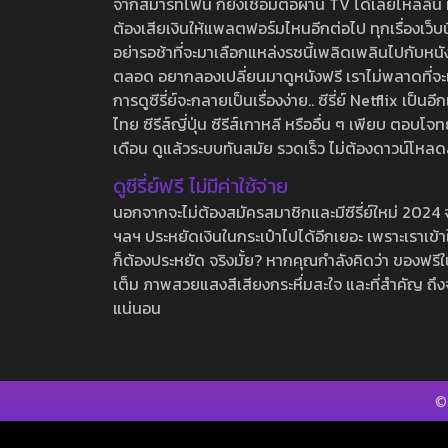
จากสมาร์ทโฟน ก็ยังเชื่อมต่อผ่าน TV ได้เลยไหลลื่น ห
ต้องเสียเงินให้แพลตฟอร์มไหนอีกต่อไป ทุกเรื่องเว็บนี้จ
อย่ารอช้าที่จะมาเลือกแหล่งรชนี้เพลิดเพลินไปกับหนังให
ตลอด อยากลองเปลี่ยนมาดูหนังฟรี เราไม่พลาดที่จะแนะน
การดูซีรี่ย์จะกลายเป็นเรื่องง่าย.. ซีรี่ย์ Netflix เป็
ไทย ซีรีส์ญี่ปุ่น ซีรีส์เกาหลี หรืออื่น ๆ เพียบ ตอ
เดือน ดูแล้วระบบทันสมัย รวดเร็ว ไม่ต้องดาวน์โหลด
ดูซีรี่ย์ฟรี ไม่มีค่าใช้จ่าย
นอกจากจะไม่ต้องสมัครสมาชิกและมีซีรี่ย์ใหม่ 2024 จุกๆ
ฯลฯ ประหยัดเงินในกระเป๋าไปได้อีกเยอะ เพราะเราเข้าใจ
ก็ต้องประหยัด จริงมั้ย? หากคุณกำลังคิดว่า ของฟรีใน
เต็ม ภาพสวยแสงสีเสียงกระหึ่มสะใจ และที่สำคัญ ถึงจ
แน่นอน
©