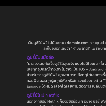
เว็บดูซีรี่ย์ฟรี ไม่มีโฆษณา domain.com หากคุณกำลัง
ละก็ขอบอกเลยว่า “ห้ามพลาด!” เพราะบทความ
ดูซีรี่ย์บนมือถือ
"มาลองเลยกับเว็บดูซีรีส์สุดเจ๋ง แบบไม่มีโฆษณากั
เลยทุกอุปกรณ์ทางเข้า ไม่ว่าจะเป็น IOS – Android หร
สำหรับการดูซีรี่ย์ฟรี คุณสามารถเลือกดูได้เลยทุกเรื
คอมพิวเตอร์ทุกรุ่นทุกยี่ห้อ หรือใครจะเชื่อมต่อผ
Episode ได้หมด เลือกได้เลยตามต้องการ เปลี่ยนตอนเ
ดูซีรี่ย์ใหม่ Netflix
นอกจากซีรี่ย์ Netflix ก็ยังมีซีรี่ย์อื่น ๆ อย่าง ซ