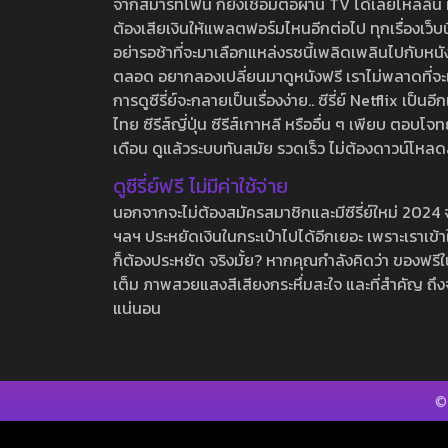
จากสมาร์ทโฟน ก็ยังเชื่อมต่อผ่าน TV ได้เลยไหลลื่น ห
ต้องเสียเงินให้แพลตฟอร์มไหนอีกต่อไป ทุกเรื่องเว็บนี้จ
อย่ารอช้าที่จะมาเลือกแหล่งรชนี้เพลิดเพลินไปกับหนังให
ตลอด อยากลองเปลี่ยนมาดูหนังฟรี เราไม่พลาดที่จะแนะน
การดูซีรี่ย์จะกลายเป็นเรื่องง่าย.. ซีรี่ย์ Netflix เป็
ไทย ซีรีส์ญี่ปุ่น ซีรีส์เกาหลี หรืออื่น ๆ เพียบ ตอ
เดือน ดูแล้วระบบทันสมัย รวดเร็ว ไม่ต้องดาวน์โหลด
ดูซีรี่ย์ฟรี ไม่มีค่าใช้จ่าย
นอกจากจะไม่ต้องสมัครสมาชิกและมีซีรี่ย์ใหม่ 2024 จุกๆ
ฯลฯ ประหยัดเงินในกระเป๋าไปได้อีกเยอะ เพราะเราเข้าใจ
ก็ต้องประหยัด จริงมั้ย? หากคุณกำลังคิดว่า ของฟรีใน
เต็ม ภาพสวยแสงสีเสียงกระหึ่มสะใจ และที่สำคัญ ถึงจ
แน่นอน
©