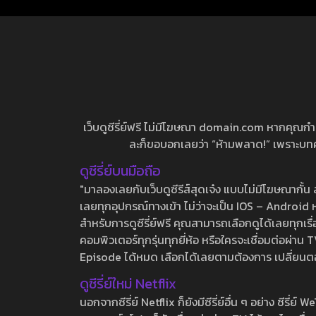
เว็บดูซีรี่ย์ฟรี ไม่มีโฆษณา domain.com หากคุณกำลัง
ละก็ขอบอกเลยว่า “ห้ามพลาด!” เพราะบทความ
ดูซีรี่ย์บนมือถือ
"มาลองเลยกับเว็บดูซีรีส์สุดเจ๋ง แบบไม่มีโฆษณากั
เลยทุกอุปกรณ์ทางเข้า ไม่ว่าจะเป็น IOS – Android หร
สำหรับการดูซีรี่ย์ฟรี คุณสามารถเลือกดูได้เลยทุกเรื
คอมพิวเตอร์ทุกรุ่นทุกยี่ห้อ หรือใครจะเชื่อมต่อผ
Episode ได้หมด เลือกได้เลยตามต้องการ เปลี่ยนตอนเ
ดูซีรี่ย์ใหม่ Netflix
นอกจากซีรี่ย์ Netflix ก็ยังมีซีรี่ย์อื่น ๆ อย่าง ซ