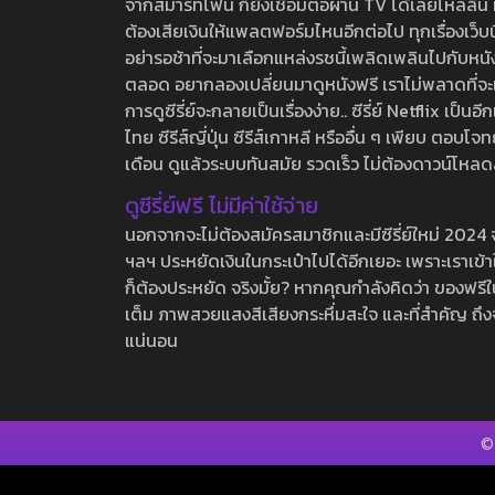
จากสมาร์ทโฟน ก็ยังเชื่อมต่อผ่าน TV ได้เลยไหลลื่น ห
ต้องเสียเงินให้แพลตฟอร์มไหนอีกต่อไป ทุกเรื่องเว็บนี้จ
อย่ารอช้าที่จะมาเลือกแหล่งรชนี้เพลิดเพลินไปกับหนังให
ตลอด อยากลองเปลี่ยนมาดูหนังฟรี เราไม่พลาดที่จะแนะน
การดูซีรี่ย์จะกลายเป็นเรื่องง่าย.. ซีรี่ย์ Netflix เป็
ไทย ซีรีส์ญี่ปุ่น ซีรีส์เกาหลี หรืออื่น ๆ เพียบ ตอ
เดือน ดูแล้วระบบทันสมัย รวดเร็ว ไม่ต้องดาวน์โหลด
ดูซีรี่ย์ฟรี ไม่มีค่าใช้จ่าย
นอกจากจะไม่ต้องสมัครสมาชิกและมีซีรี่ย์ใหม่ 2024 จุกๆ
ฯลฯ ประหยัดเงินในกระเป๋าไปได้อีกเยอะ เพราะเราเข้าใจ
ก็ต้องประหยัด จริงมั้ย? หากคุณกำลังคิดว่า ของฟรีใน
เต็ม ภาพสวยแสงสีเสียงกระหึ่มสะใจ และที่สำคัญ ถึงจ
แน่นอน
©