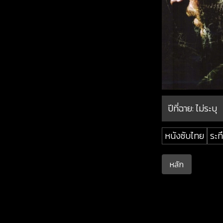
ปีที่ฉาย:
ไม่ระบุ
หนังซับไทย
ระท
หลัก