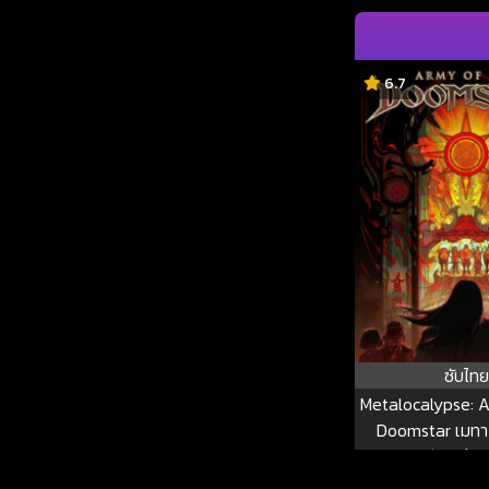
6.7
ซับไทย
Metalocalypse: 
Doomstar เมทาโ
กองทัพแห่งด