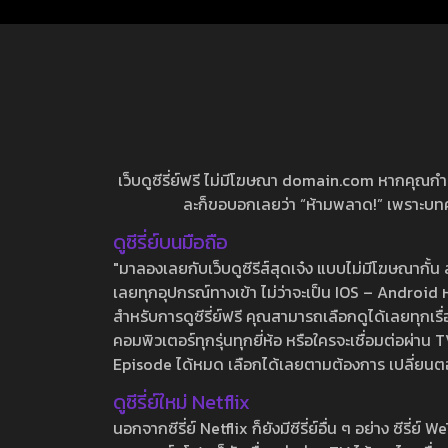
เว็บดูซีรี่ย์ฟรี ไม่มีโฆษณา domain.com หากคุณกำลัง
ละก็ขอบอกเลยว่า “ห้ามพลาด!” เพราะบทความ
ดูซีรี่ย์บนมือถือ
"มาลองเลยกับเว็บดูซีรีส์สุดเจ๋ง แบบไม่มีโฆษณากั
เลยทุกอุปกรณ์ทางเข้า ไม่ว่าจะเป็น IOS – Android หร
สำหรับการดูซีรี่ย์ฟรี คุณสามารถเลือกดูได้เลยทุกเรื
คอมพิวเตอร์ทุกรุ่นทุกยี่ห้อ หรือใครจะเชื่อมต่อผ
Episode ได้หมด เลือกได้เลยตามต้องการ เปลี่ยนตอนเ
ดูซีรี่ย์ใหม่ Netflix
นอกจากซีรี่ย์ Netflix ก็ยังมีซีรี่ย์อื่น ๆ อย่าง ซ