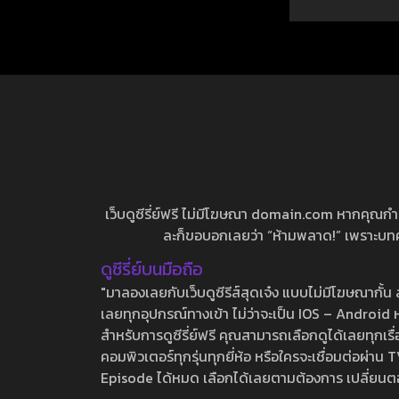
เว็บดูซีรี่ย์ฟรี ไม่มีโฆษณา domain.com หากคุณกำลัง
ละก็ขอบอกเลยว่า “ห้ามพลาด!” เพราะบทความ
ดูซีรี่ย์บนมือถือ
"มาลองเลยกับเว็บดูซีรีส์สุดเจ๋ง แบบไม่มีโฆษณากั
เลยทุกอุปกรณ์ทางเข้า ไม่ว่าจะเป็น IOS – Android หร
สำหรับการดูซีรี่ย์ฟรี คุณสามารถเลือกดูได้เลยทุกเรื
คอมพิวเตอร์ทุกรุ่นทุกยี่ห้อ หรือใครจะเชื่อมต่อผ
Episode ได้หมด เลือกได้เลยตามต้องการ เปลี่ยนตอนเ