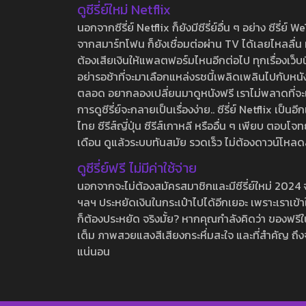
ดูซีรี่ย์ใหม่ Netflix
นอกจากซีรี่ย์ Netflix ก็ยังมีซีรี่ย์อื่น ๆ อย่าง ซ
จากสมาร์ทโฟน ก็ยังเชื่อมต่อผ่าน TV ได้เลยไหลลื่น ห
ต้องเสียเงินให้แพลตฟอร์มไหนอีกต่อไป ทุกเรื่องเว็บนี้จ
อย่ารอช้าที่จะมาเลือกแหล่งรชนี้เพลิดเพลินไปกับหนังให
ตลอด อยากลองเปลี่ยนมาดูหนังฟรี เราไม่พลาดที่จะแนะน
การดูซีรี่ย์จะกลายเป็นเรื่องง่าย.. ซีรี่ย์ Netflix เป็
ไทย ซีรีส์ญี่ปุ่น ซีรีส์เกาหลี หรืออื่น ๆ เพียบ ตอ
เดือน ดูแล้วระบบทันสมัย รวดเร็ว ไม่ต้องดาวน์โหลด
ดูซีรี่ย์ฟรี ไม่มีค่าใช้จ่าย
นอกจากจะไม่ต้องสมัครสมาชิกและมีซีรี่ย์ใหม่ 2024 จุกๆ
ฯลฯ ประหยัดเงินในกระเป๋าไปได้อีกเยอะ เพราะเราเข้าใจ
ก็ต้องประหยัด จริงมั้ย? หากคุณกำลังคิดว่า ของฟรีใน
เต็ม ภาพสวยแสงสีเสียงกระหึ่มสะใจ และที่สำคัญ ถึงจ
แน่นอน