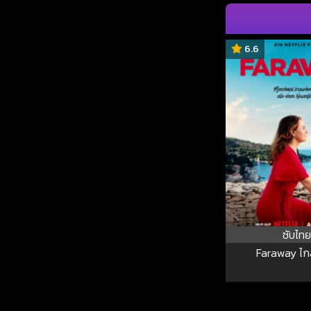
6.6
ซับไทย
Faraway ไกล