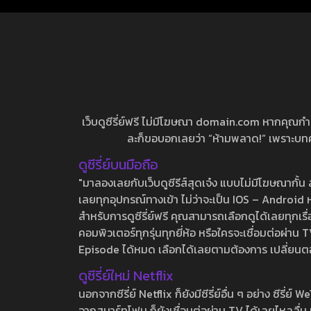
เว็บดูซีรี่ย์ฟรี ไม่มีโฆษณา domain.com หากคุณกำลัง
ละก็ขอบอกเลยว่า “ห้ามพลาด!” เพราะบทความ
ดูซีรี่ย์บนมือถือ
"มาลองเลยกับเว็บดูซีรีส์สุดเจ๋ง แบบไม่มีโฆษณากั
เลยทุกอุปกรณ์ทางเข้า ไม่ว่าจะเป็น IOS – Android หร
สำหรับการดูซีรี่ย์ฟรี คุณสามารถเลือกดูได้เลยทุกเรื
คอมพิวเตอร์ทุกรุ่นทุกยี่ห้อ หรือใครจะเชื่อมต่อผ
Episode ได้หมด เลือกได้เลยตามต้องการ เปลี่ยนตอนเ
ดูซีรี่ย์ใหม่ Netflix
นอกจากซีรี่ย์ Netflix ก็ยังมีซีรี่ย์อื่น ๆ อย่าง ซ
จากสมาร์ทโฟน ก็ยังเชื่อมต่อผ่าน TV ได้เลยไหลลื่น ห