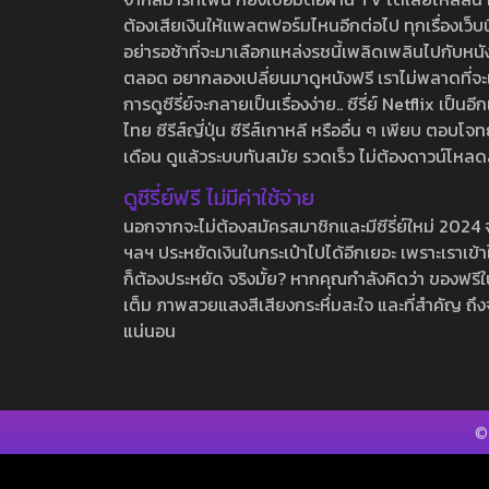
ต้องเสียเงินให้แพลตฟอร์มไหนอีกต่อไป ทุกเรื่องเว็บนี้จ
อย่ารอช้าที่จะมาเลือกแหล่งรชนี้เพลิดเพลินไปกับหนังให
ตลอด อยากลองเปลี่ยนมาดูหนังฟรี เราไม่พลาดที่จะแนะน
การดูซีรี่ย์จะกลายเป็นเรื่องง่าย.. ซีรี่ย์ Netflix เป็
ไทย ซีรีส์ญี่ปุ่น ซีรีส์เกาหลี หรืออื่น ๆ เพียบ ตอ
เดือน ดูแล้วระบบทันสมัย รวดเร็ว ไม่ต้องดาวน์โหลด
ดูซีรี่ย์ฟรี ไม่มีค่าใช้จ่าย
นอกจากจะไม่ต้องสมัครสมาชิกและมีซีรี่ย์ใหม่ 2024 จุกๆ
ฯลฯ ประหยัดเงินในกระเป๋าไปได้อีกเยอะ เพราะเราเข้าใจ
ก็ต้องประหยัด จริงมั้ย? หากคุณกำลังคิดว่า ของฟรีใน
เต็ม ภาพสวยแสงสีเสียงกระหึ่มสะใจ และที่สำคัญ ถึงจ
แน่นอน
©