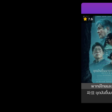
7.6
พากย์ไทยและ
파묘 ขุดมันขึ้น