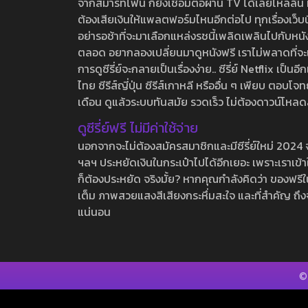
จากสมาร์ทโฟน ก็ยังเชื่อมต่อผ่าน TV ได้เลยไหลลื่น ห
ต้องเสียเงินให้แพลตฟอร์มไหนอีกต่อไป ทุกเรื่องเว็บนี้จ
อย่ารอช้าที่จะมาเลือกแหล่งรชนี้เพลิดเพลินไปกับหนังให
ตลอด อยากลองเปลี่ยนมาดูหนังฟรี เราไม่พลาดที่จะแนะน
การดูซีรี่ย์จะกลายเป็นเรื่องง่าย.. ซีรี่ย์ Netflix เป็
ไทย ซีรีส์ญี่ปุ่น ซีรีส์เกาหลี หรืออื่น ๆ เพียบ ตอ
เดือน ดูแล้วระบบทันสมัย รวดเร็ว ไม่ต้องดาวน์โหลด
ดูซีรี่ย์ฟรี ไม่มีค่าใช้จ่าย
นอกจากจะไม่ต้องสมัครสมาชิกและมีซีรี่ย์ใหม่ 2024 จุกๆ
ฯลฯ ประหยัดเงินในกระเป๋าไปได้อีกเยอะ เพราะเราเข้าใจ
ก็ต้องประหยัด จริงมั้ย? หากคุณกำลังคิดว่า ของฟรีใน
เต็ม ภาพสวยแสงสีเสียงกระหึ่มสะใจ และที่สำคัญ ถึงจ
แน่นอน
©