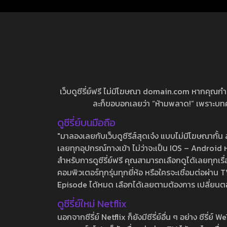
เว็บดูซีรี่ย์ฟรี ไม่มีโฆษณา domain.com หากคุณกำลัง
ละก็ขอบอกเลยว่า “ห้ามพลาด!” เพราะบทความ
ดูซีรี่ย์บนมือถือ
"มาลองเลยกับเว็บดูซีรีส์สุดเจ๋ง แบบไม่มีโฆษณากั
เลยทุกอุปกรณ์ทางเข้า ไม่ว่าจะเป็น IOS – Android หร
สำหรับการดูซีรี่ย์ฟรี คุณสามารถเลือกดูได้เลยทุกเรื
คอมพิวเตอร์ทุกรุ่นทุกยี่ห้อ หรือใครจะเชื่อมต่อผ
Episode ได้หมด เลือกได้เลยตามต้องการ เปลี่ยนตอนเ
ดูซีรี่ย์ใหม่ Netflix
นอกจากซีรี่ย์ Netflix ก็ยังมีซีรี่ย์อื่น ๆ อย่าง ซ