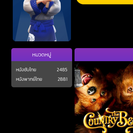
หมวดหมู่
หนังซับไทย
2485
หนังพากย์ไทย
2881