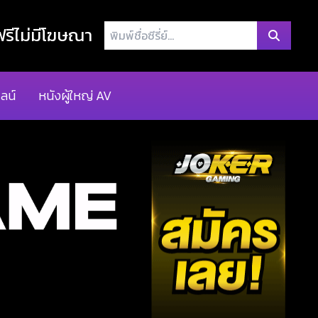
พิมพ์
รีไม่มีโฆษณา
ชื่อ
ซี
รี่
ลน์
หนังผู้ใหญ่ AV
ย์...