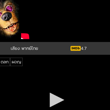
เสียง: พากย์ไทย
4.7
IMDb
ตลก
ผจญ