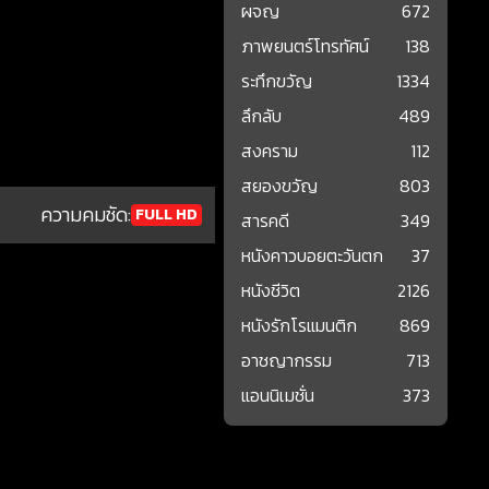
ผจญ
672
ภาพยนตร์โทรทัศน์
138
ระทึกขวัญ
1334
ลึกลับ
489
สงคราม
112
สยองขวัญ
803
ความคมชัด:
FULL HD
สารคดี
349
หนังคาวบอยตะวันตก
37
หนังชีวิต
2126
หนังรักโรแมนติก
869
อาชญากรรม
713
แอนนิเมชั่น
373