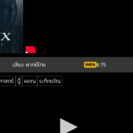
เสียง: พากย์ไทย
6.75
IMDb
ศาสตร์
บู๊
ผจญ
ระทึกขวัญ