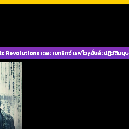
 Revolutions เดอะ เมทริกซ์ เรฟโวลูชั่นส์: ปฏิวัติมนุ