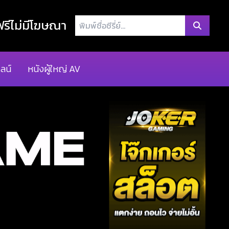
พิมพ์
รีไม่มีโฆษณา
ชื่อ
ซี
รี่
ลน์
หนังผู้ใหญ่ AV
ย์...