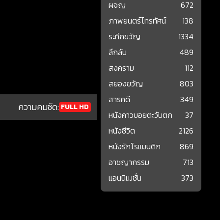
ผจญ
672
ภาพยนตร์โทรทัศน์
138
ระทึกขวัญ
1334
ลึกลับ
489
สงคราม
112
สยองขวัญ
803
สารคดี
349
ความคมชัด:
FULL HD
หนังคาวบอยตะวันตก
37
หนังชีวิต
2126
หนังรักโรแมนติก
869
อาชญากรรม
713
แอนนิเมชั่น
373