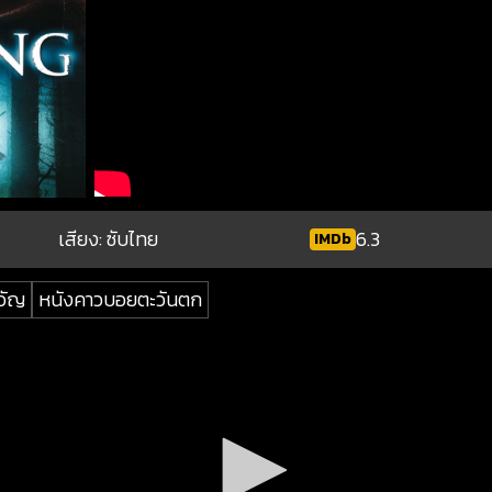
เสียง: ซับไทย
6.3
IMDb
วัญ
หนังคาวบอยตะวันตก