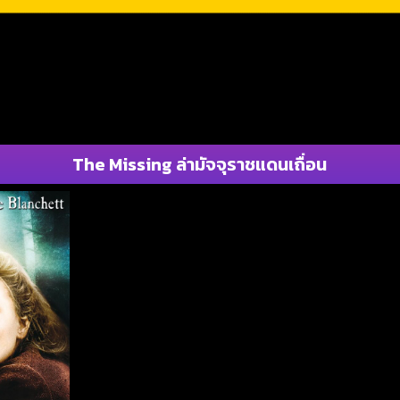
The Missing ล่ามัจจุราชแดนเถื่อน