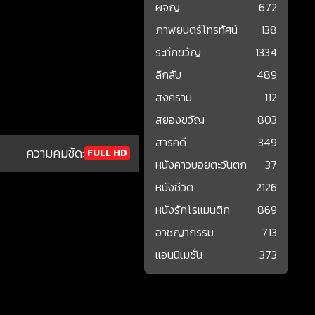
ผจญ
672
ภาพยนตร์โทรทัศน์
138
ระทึกขวัญ
1334
ลึกลับ
489
สงคราม
112
สยองขวัญ
803
สารคดี
349
ความคมชัด:
FULL HD
หนังคาวบอยตะวันตก
37
หนังชีวิต
2126
หนังรักโรแมนติก
869
อาชญากรรม
713
แอนนิเมชั่น
373