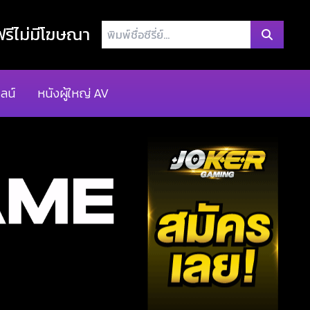
พิมพ์
รีไม่มีโฆษณา
ชื่อ
ซี
รี่
ลน์
หนังผู้ใหญ่ AV
ย์...