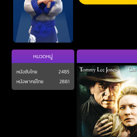
หมวดหมู่
หนังซับไทย
2485
หนังพากย์ไทย
2881