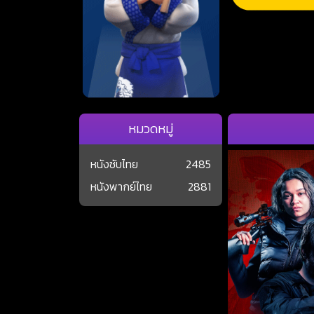
หมวดหมู่
หนังซับไทย
2485
หนังพากย์ไทย
2881