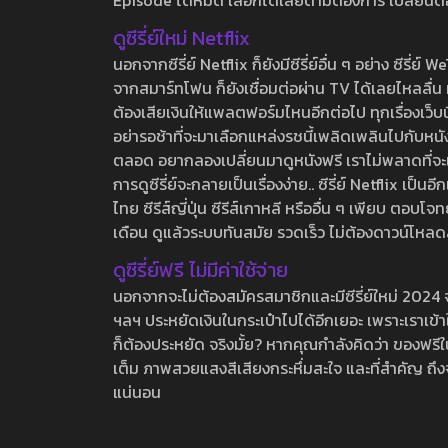
Episode ได้หมด เลือกได้เลยตามต้องการ เปลี่ยนตอนเ
ดูซีรี่ย์ใหม่ Netflix
นอกจากซีรี่ย์ Netflix ก็ยังมีซีรี่ย์อื่น ๆ อย่าง ซ
จากสมาร์ทโฟน ก็ยังเชื่อมต่อผ่าน TV ได้เลยไหลลื่น ห
ต้องเสียเงินให้แพลตฟอร์มไหนอีกต่อไป ทุกเรื่องเว็บนี้จ
อย่ารอช้าที่จะมาเลือกแหล่งรชนี้เพลิดเพลินไปกับหนังให
ตลอด อยากลองเปลี่ยนมาดูหนังฟรี เราไม่พลาดที่จะแนะน
การดูซีรี่ย์จะกลายเป็นเรื่องง่าย.. ซีรี่ย์ Netflix เป็
ไทย ซีรีส์ญี่ปุ่น ซีรีส์เกาหลี หรืออื่น ๆ เพียบ ตอ
เดือน ดูแล้วระบบทันสมัย รวดเร็ว ไม่ต้องดาวน์โหลด
ดูซีรี่ย์ฟรี ไม่มีค่าใช้จ่าย
นอกจากจะไม่ต้องสมัครสมาชิกและมีซีรี่ย์ใหม่ 2024 จุกๆ
ฯลฯ ประหยัดเงินในกระเป๋าไปได้อีกเยอะ เพราะเราเข้าใจ
ก็ต้องประหยัด จริงมั้ย? หากคุณกำลังคิดว่า ของฟรีใน
เต็ม ภาพสวยแสงสีเสียงกระหึ่มสะใจ และที่สำคัญ ถึงจ
แน่นอน