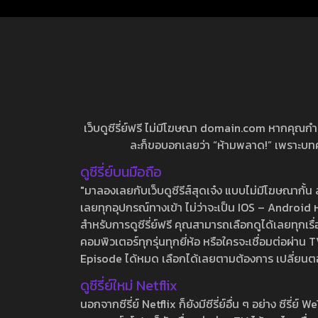
เว็บดูซีรี่ย์ฟรี ไม่มีโฆษณา domain.com หากคุณกำลัง
ละก็ขอบอกเลยว่า “ห้ามพลาด!” เพราะบทความ
ดูซีรี่ย์บนมือถือ
"มาลองเลยกับเว็บดูซีรีส์สุดเจ๋ง แบบไม่มีโฆษณากั
เลยทุกอุปกรณ์ทางเข้า ไม่ว่าจะเป็น IOS – Android หร
สำหรับการดูซีรี่ย์ฟรี คุณสามารถเลือกดูได้เลยทุกเรื
คอมพิวเตอร์ทุกรุ่นทุกยี่ห้อ หรือใครจะเชื่อมต่อผ
Episode ได้หมด เลือกได้เลยตามต้องการ เปลี่ยนตอนเ
ดูซีรี่ย์ใหม่ Netflix
นอกจากซีรี่ย์ Netflix ก็ยังมีซีรี่ย์อื่น ๆ อย่าง ซ