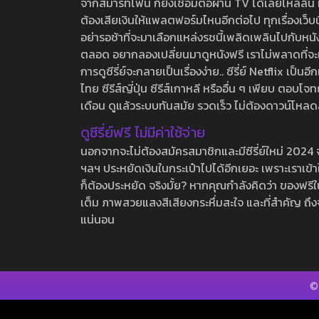
จากสมาร์ทโฟน ก็ยังเชื่อมต่อผ่าน TV ได้เลยไหลลื่น ห
ต้องเสียเงินให้แพลตฟอร์มไหนอีกต่อไป ทุกเรื่องเว็บนี้จ
อย่ารอช้าที่จะมาเลือกแหล่งรชนี้เพลิดเพลินไปกับหนังให
ตลอด อยากลองเปลี่ยนมาดูหนังฟรี เราไม่พลาดที่จะแนะน
การดูซีรี่ย์จะกลายเป็นเรื่องง่าย.. ซีรี่ย์ Netflix เป็
ไทย ซีรีส์ญี่ปุ่น ซีรีส์เกาหลี หรืออื่น ๆ เพียบ ตอ
เดือน ดูแล้วระบบทันสมัย รวดเร็ว ไม่ต้องดาวน์โหลด
ดูซีรี่ย์ฟรี ไม่มีค่าใช้จ่าย
นอกจากจะไม่ต้องสมัครสมาชิกและมีซีรี่ย์ใหม่ 2024 จุกๆ
ฯลฯ ประหยัดเงินในกระเป๋าไปได้อีกเยอะ เพราะเราเข้าใจ
ก็ต้องประหยัด จริงมั้ย? หากคุณกำลังคิดว่า ของฟรีใน
เต็ม ภาพสวยแสงสีเสียงกระหึ่มสะใจ และที่สำคัญ ถึงจ
แน่นอน
©