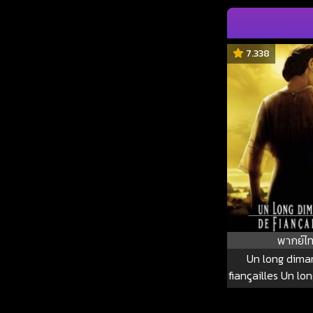
7.338
พากย์ไ
Un long dima
fiançailles Un l
de fiançai