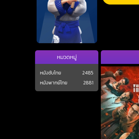
หมวดหมู่
หนังซับไทย
2485
หนังพากย์ไทย
2881