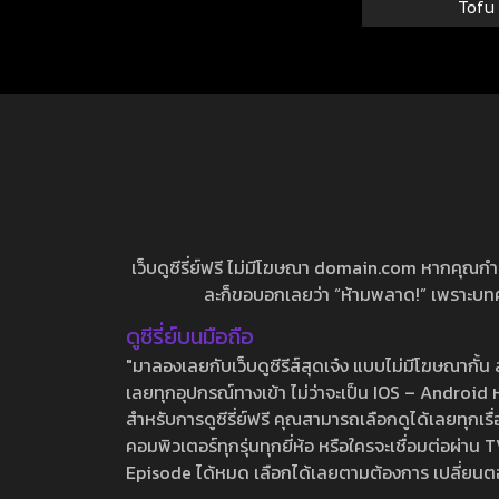
Tofu
เว็บดูซีรี่ย์ฟรี ไม่มีโฆษณา domain.com หากคุณกำลัง
ละก็ขอบอกเลยว่า “ห้ามพลาด!” เพราะบทความ
ดูซีรี่ย์บนมือถือ
"มาลองเลยกับเว็บดูซีรีส์สุดเจ๋ง แบบไม่มีโฆษณากั
เลยทุกอุปกรณ์ทางเข้า ไม่ว่าจะเป็น IOS – Android หร
สำหรับการดูซีรี่ย์ฟรี คุณสามารถเลือกดูได้เลยทุกเรื
คอมพิวเตอร์ทุกรุ่นทุกยี่ห้อ หรือใครจะเชื่อมต่อผ
Episode ได้หมด เลือกได้เลยตามต้องการ เปลี่ยนตอนเ