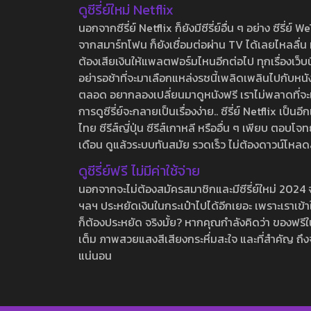
ดูซีรี่ย์ใหม่ Netflix
นอกจากซีรี่ย์ Netflix ก็ยังมีซีรี่ย์อื่น ๆ อย่าง ซ
จากสมาร์ทโฟน ก็ยังเชื่อมต่อผ่าน TV ได้เลยไหลลื่น ห
ต้องเสียเงินให้แพลตฟอร์มไหนอีกต่อไป ทุกเรื่องเว็บนี้จ
อย่ารอช้าที่จะมาเลือกแหล่งรชนี้เพลิดเพลินไปกับหนังให
ตลอด อยากลองเปลี่ยนมาดูหนังฟรี เราไม่พลาดที่จะแนะน
การดูซีรี่ย์จะกลายเป็นเรื่องง่าย.. ซีรี่ย์ Netflix เป็
ไทย ซีรีส์ญี่ปุ่น ซีรีส์เกาหลี หรืออื่น ๆ เพียบ ตอ
เดือน ดูแล้วระบบทันสมัย รวดเร็ว ไม่ต้องดาวน์โหลด
ดูซีรี่ย์ฟรี ไม่มีค่าใช้จ่าย
นอกจากจะไม่ต้องสมัครสมาชิกและมีซีรี่ย์ใหม่ 2024 จุกๆ
ฯลฯ ประหยัดเงินในกระเป๋าไปได้อีกเยอะ เพราะเราเข้าใจ
ก็ต้องประหยัด จริงมั้ย? หากคุณกำลังคิดว่า ของฟรีใน
เต็ม ภาพสวยแสงสีเสียงกระหึ่มสะใจ และที่สำคัญ ถึงจ
แน่นอน