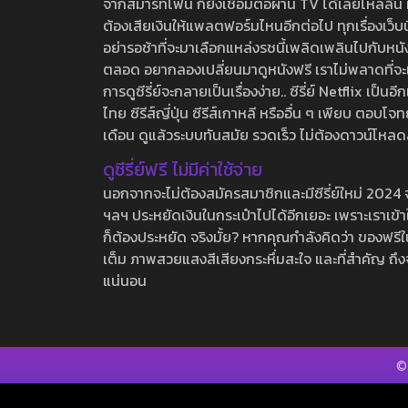
จากสมาร์ทโฟน ก็ยังเชื่อมต่อผ่าน TV ได้เลยไหลลื่น ห
ต้องเสียเงินให้แพลตฟอร์มไหนอีกต่อไป ทุกเรื่องเว็บนี้จ
อย่ารอช้าที่จะมาเลือกแหล่งรชนี้เพลิดเพลินไปกับหนังให
ตลอด อยากลองเปลี่ยนมาดูหนังฟรี เราไม่พลาดที่จะแนะน
การดูซีรี่ย์จะกลายเป็นเรื่องง่าย.. ซีรี่ย์ Netflix เป็
ไทย ซีรีส์ญี่ปุ่น ซีรีส์เกาหลี หรืออื่น ๆ เพียบ ตอ
เดือน ดูแล้วระบบทันสมัย รวดเร็ว ไม่ต้องดาวน์โหลด
ดูซีรี่ย์ฟรี ไม่มีค่าใช้จ่าย
นอกจากจะไม่ต้องสมัครสมาชิกและมีซีรี่ย์ใหม่ 2024 จุกๆ
ฯลฯ ประหยัดเงินในกระเป๋าไปได้อีกเยอะ เพราะเราเข้าใจ
ก็ต้องประหยัด จริงมั้ย? หากคุณกำลังคิดว่า ของฟรีใน
เต็ม ภาพสวยแสงสีเสียงกระหึ่มสะใจ และที่สำคัญ ถึงจ
แน่นอน
©