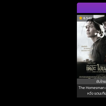
6.543
ซับไทย
The Homesman ศ
หวัง แดนเกี