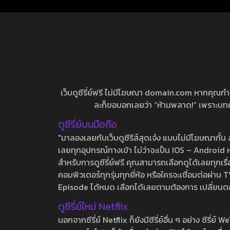
เว็บดูซีรี่ย์ฟรี ไม่มีโฆษณา domain.com หากคุณกำลัง
ละก็ขอบอกเลยว่า “ห้ามพลาด!” เพราะบทความ
ดูซีรี่ย์บนมือถือ
"มาลองเลยกับเว็บดูซีรีส์สุดเจ๋ง แบบไม่มีโฆษณากั
เลยทุกอุปกรณ์ทางเข้า ไม่ว่าจะเป็น IOS – Android หร
สำหรับการดูซีรี่ย์ฟรี คุณสามารถเลือกดูได้เลยทุกเรื
คอมพิวเตอร์ทุกรุ่นทุกยี่ห้อ หรือใครจะเชื่อมต่อผ
Episode ได้หมด เลือกได้เลยตามต้องการ เปลี่ยนตอนเ
ดูซีรี่ย์ใหม่ Netflix
นอกจากซีรี่ย์ Netflix ก็ยังมีซีรี่ย์อื่น ๆ อย่าง ซ