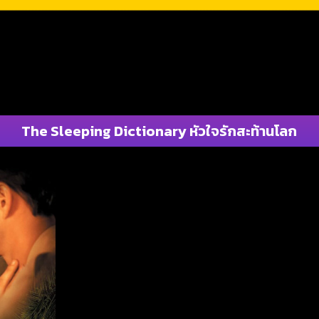
The Sleeping Dictionary หัวใจรักสะท้านโลก