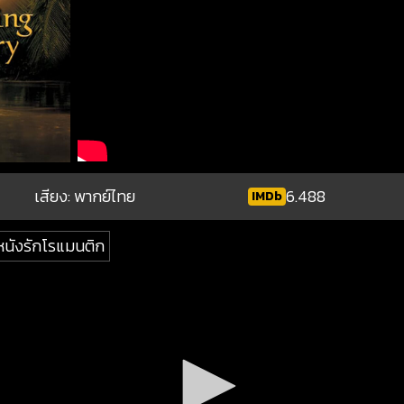
เสียง: พากย์ไทย
6.488
IMDb
หนังรักโรแมนติก