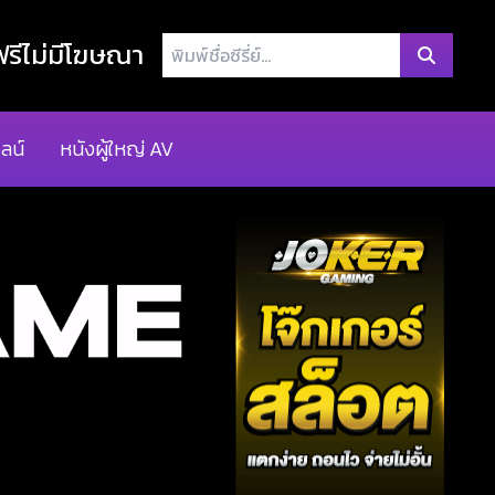
พิมพ์
รีไม่มีโฆษณา
ชื่อ
ซี
รี่
ลน์
หนังผู้ใหญ่ AV
ย์...