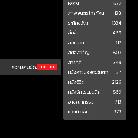
ผจญ
672
ภาพยนตร์โทรทัศน์
138
ระทึกขวัญ
1334
ลึกลับ
489
สงคราม
112
สยองขวัญ
803
สารคดี
349
ความคมชัด:
FULL HD
หนังคาวบอยตะวันตก
37
หนังชีวิต
2126
หนังรักโรแมนติก
869
อาชญากรรม
713
แอนนิเมชั่น
373