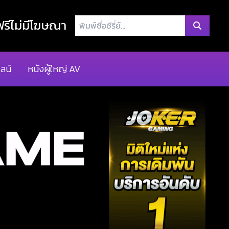
พิมพ์
รีไม่มีโฆษณา
ชื่อ
ซี
รี่
ลน์
หนังผู้ใหญ่ AV
ย์...