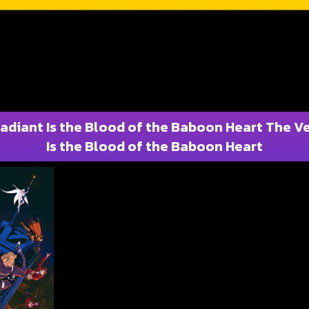
Radiant Is the Blood of the Baboon Heart The Ve
Is the Blood of the Baboon Heart