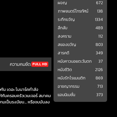
ผจญ
672
ภาพยนตร์โทรทัศน์
138
ระทึกขวัญ
1334
ลึกลับ
489
สงคราม
112
สยองขวัญ
803
สารคดี
349
หนังคาวบอยตะวันตก
37
ความคมชัด:
FULL HD
หนังชีวิต
2126
หนังรักโรแมนติก
869
อาชญากรรม
713
วกัน เดอะ โมนาร์คกำลัง
แอนนิเมชั่น
373
ยให้กับครอบครัวเวนเจอร์ สมาคม
ความเป็นระเบียบ… หรือจบมันลง