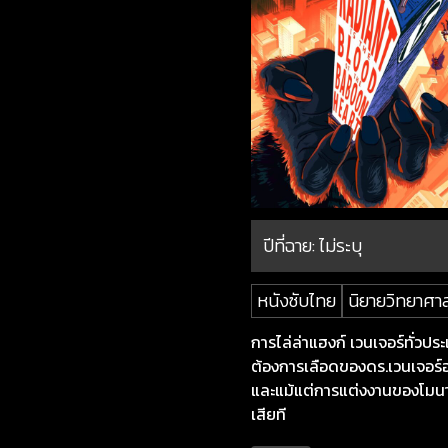
ปีที่ฉาย:
ไม่ระบุ
หนังซับไทย
นิยายวิทยาศา
การไล่ล่าแฮงก์ เวนเจอร์ทั่วป
ต้องการเลือดของดร.เวนเจอร์อย
และแม้แต่การแต่งงานของโมนาร์
เสียที