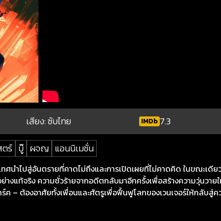
เสียง: ซับไทย
7.3
IMDb
สตร์
บู๊
ผจญ
แอนนิเมชั่น
ระเทศนำไปสู่อันตรายที่คาดไม่ถึงและการเปิดเผยที่ไม่คาดคิด ในขณะเดีย
่างแท้จริง ความชั่วร้ายจากอดีตกลับมาอีกครั้งเพื่อสร้างความวุ่นวา
ค – ต้องอาศัยทั้งเพื่อนและศัตรูเพื่อฟื้นฟูโลกของเวนเจอร์ให้กลับสู่