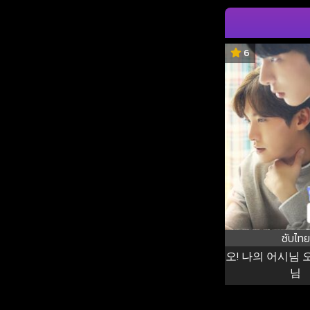
6
ซับไทย
오! 나의 어시님 
님