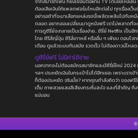
จากสมาร์ทโฟน ก็ยังเชื่อมต่อผ่าน TV ได้เลยไหลลื่น ห
ต้องเสียเงินให้แพลตฟอร์มไหนอีกต่อไป ทุกเรื่องเว็บนี้จ
อย่ารอช้าที่จะมาเลือกแหล่งรชนี้เพลิดเพลินไปกับหนังให
ตลอด อยากลองเปลี่ยนมาดูหนังฟรี เราไม่พลาดที่จะแนะน
การดูซีรี่ย์จะกลายเป็นเรื่องง่าย.. ซีรี่ย์ Netflix เป็
ไทย ซีรีส์ญี่ปุ่น ซีรีส์เกาหลี หรืออื่น ๆ เพียบ ตอ
เดือน ดูแล้วระบบทันสมัย รวดเร็ว ไม่ต้องดาวน์โหลด
ดูซีรี่ย์ฟรี ไม่มีค่าใช้จ่าย
นอกจากจะไม่ต้องสมัครสมาชิกและมีซีรี่ย์ใหม่ 2024 จุกๆ
ฯลฯ ประหยัดเงินในกระเป๋าไปได้อีกเยอะ เพราะเราเข้าใจ
ก็ต้องประหยัด จริงมั้ย? หากคุณกำลังคิดว่า ของฟรีใน
เต็ม ภาพสวยแสงสีเสียงกระหึ่มสะใจ และที่สำคัญ ถึงจ
แน่นอน
©