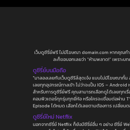
เว็บดูซีรี่ย์ฟรี ไม่มีโฆษณา domain.com หากคุณกำลัง
ละก็ขอบอกเลยว่า “ห้ามพลาด!” เพราะบทความ
ดูซีรี่ย์บนมือถือ
"มาลองเลยกับเว็บดูซีรีส์สุดเจ๋ง แบบไม่มีโฆษณากั
เลยทุกอุปกรณ์ทางเข้า ไม่ว่าจะเป็น IOS – Android หร
สำหรับการดูซีรี่ย์ฟรี คุณสามารถเลือกดูได้เลยทุกเรื
คอมพิวเตอร์ทุกรุ่นทุกยี่ห้อ หรือใครจะเชื่อมต่อผ
Episode ได้หมด เลือกได้เลยตามต้องการ เปลี่ยนตอนเ
ดูซีรี่ย์ใหม่ Netflix
นอกจากซีรี่ย์ Netflix ก็ยังมีซีรี่ย์อื่น ๆ อย่าง ซ