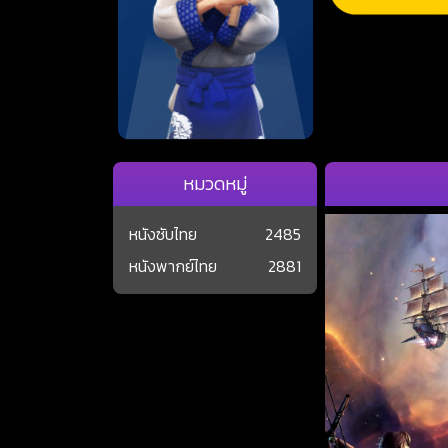
หมวดหมู่
หนังซับไทย
2485
หนังพากย์ไทย
2881