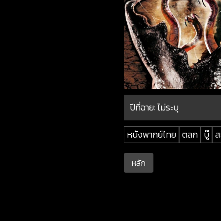
ปีที่ฉาย:
ไม่ระบุ
หนังพากย์ไทย
ตลก
บู๊
ส
หลัก