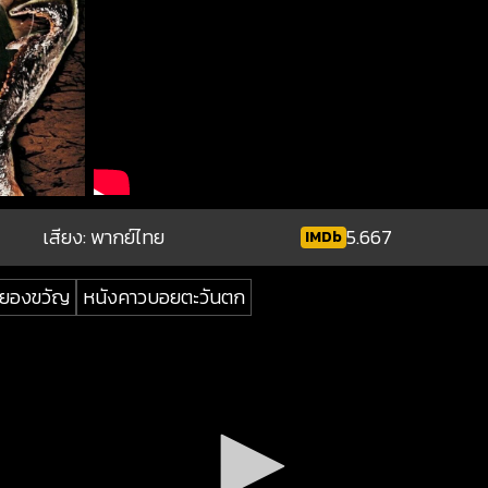
เสียง: พากย์ไทย
5.667
IMDb
ยองขวัญ
หนังคาวบอยตะวันตก