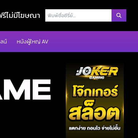
พิมพ์
รีไม่มีโฆษณา
ชื่อ
ซี
รี่
ลน์
หนังผู้ใหญ่ AV
ย์...