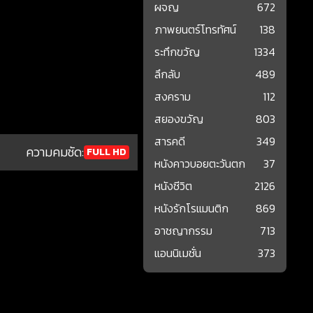
ผจญ
672
ภาพยนตร์โทรทัศน์
138
ระทึกขวัญ
1334
ลึกลับ
489
สงคราม
112
สยองขวัญ
803
สารคดี
349
ความคมชัด:
FULL HD
หนังคาวบอยตะวันตก
37
หนังชีวิต
2126
หนังรักโรแมนติก
869
อาชญากรรม
713
แอนนิเมชั่น
373