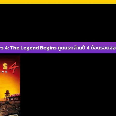
s 4: The Legend Begins ทูตนรกล้านปี 4 ย้อนรอยจอ