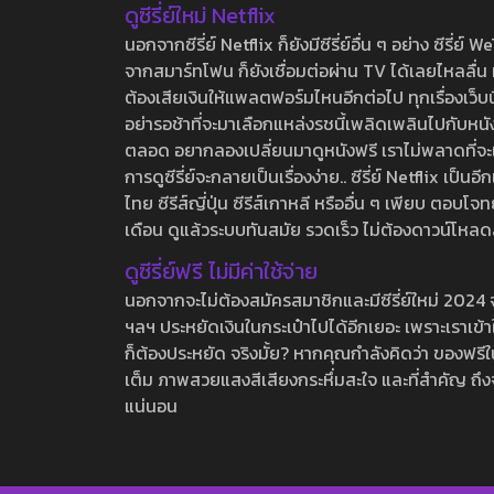
ดูซีรี่ย์ใหม่ Netflix
นอกจากซีรี่ย์ Netflix ก็ยังมีซีรี่ย์อื่น ๆ อย่าง ซ
จากสมาร์ทโฟน ก็ยังเชื่อมต่อผ่าน TV ได้เลยไหลลื่น ห
ต้องเสียเงินให้แพลตฟอร์มไหนอีกต่อไป ทุกเรื่องเว็บนี้จ
อย่ารอช้าที่จะมาเลือกแหล่งรชนี้เพลิดเพลินไปกับหนังให
ตลอด อยากลองเปลี่ยนมาดูหนังฟรี เราไม่พลาดที่จะแนะน
การดูซีรี่ย์จะกลายเป็นเรื่องง่าย.. ซีรี่ย์ Netflix เป็
ไทย ซีรีส์ญี่ปุ่น ซีรีส์เกาหลี หรืออื่น ๆ เพียบ ตอ
เดือน ดูแล้วระบบทันสมัย รวดเร็ว ไม่ต้องดาวน์โหลด
ดูซีรี่ย์ฟรี ไม่มีค่าใช้จ่าย
นอกจากจะไม่ต้องสมัครสมาชิกและมีซีรี่ย์ใหม่ 2024 จุกๆ
ฯลฯ ประหยัดเงินในกระเป๋าไปได้อีกเยอะ เพราะเราเข้าใจ
ก็ต้องประหยัด จริงมั้ย? หากคุณกำลังคิดว่า ของฟรีใน
เต็ม ภาพสวยแสงสีเสียงกระหึ่มสะใจ และที่สำคัญ ถึงจ
แน่นอน