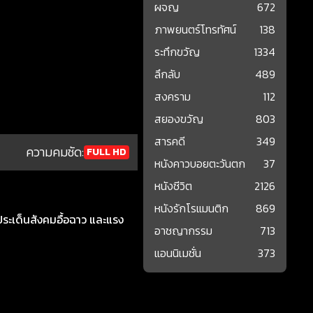
ผจญ
672
ภาพยนตร์โทรทัศน์
138
ระทึกขวัญ
1334
ลึกลับ
489
สงคราม
112
สยองขวัญ
803
สารคดี
349
ความคมชัด:
FULL HD
หนังคาวบอยตะวันตก
37
หนังชีวิต
2126
หนังรักโรแมนติก
869
ระเด็นสังคมอื้อฉาว และแรง
อาชญากรรม
713
แอนนิเมชั่น
373