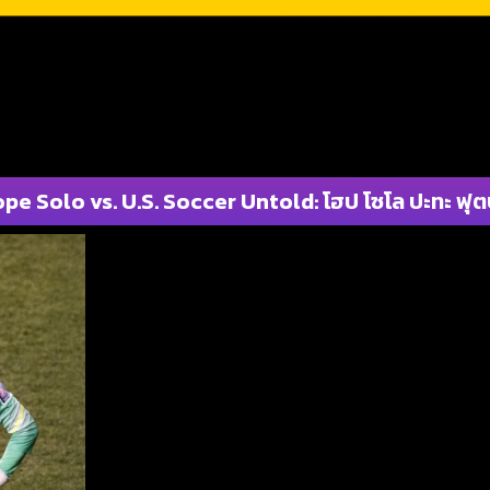
pe Solo vs. U.S. Soccer Untold: โฮป โซโล ปะทะ ฟ