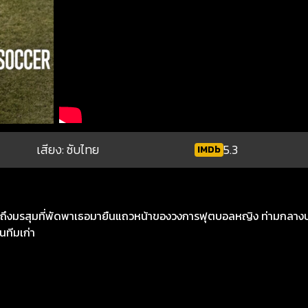
เสียง: ซับไทย
5.3
IMDb
่าถึงมรสุมที่พัดพาเธอมายืนแถวหน้าของวงการฟุตบอลหญิง ท่ามกลางป
นทีมเก่า