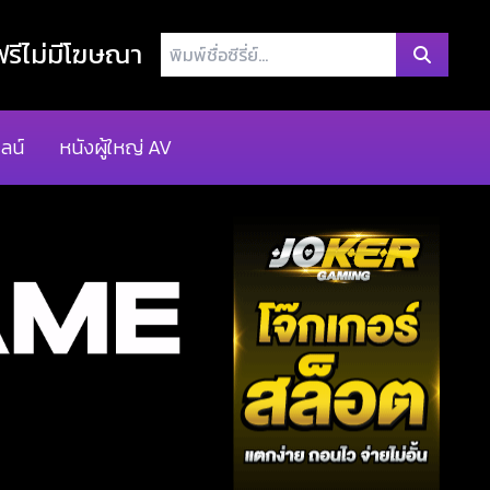
พิมพ์
รีไม่มีโฆษณา
ชื่อ
ซี
รี่
ลน์
หนังผู้ใหญ่ AV
ย์...