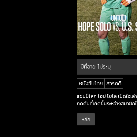
ปีที่ฉาย:
ไม่ระบุ
หนังซับไทย
สารคดี
แชมป์โลก โฮป โซโล เปิดใจเล
กดดันที่เกิดขึ้นระหว่างสมาชิกใ
หลัก