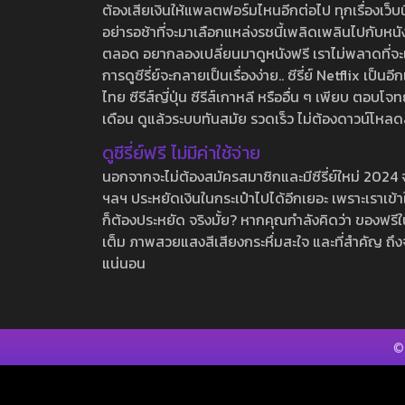
ต้องเสียเงินให้แพลตฟอร์มไหนอีกต่อไป ทุกเรื่องเว็บนี้จ
อย่ารอช้าที่จะมาเลือกแหล่งรชนี้เพลิดเพลินไปกับหนังให
ตลอด อยากลองเปลี่ยนมาดูหนังฟรี เราไม่พลาดที่จะแนะน
การดูซีรี่ย์จะกลายเป็นเรื่องง่าย.. ซีรี่ย์ Netflix เป็
ไทย ซีรีส์ญี่ปุ่น ซีรีส์เกาหลี หรืออื่น ๆ เพียบ ตอ
เดือน ดูแล้วระบบทันสมัย รวดเร็ว ไม่ต้องดาวน์โหลด
ดูซีรี่ย์ฟรี ไม่มีค่าใช้จ่าย
นอกจากจะไม่ต้องสมัครสมาชิกและมีซีรี่ย์ใหม่ 2024 จุกๆ
ฯลฯ ประหยัดเงินในกระเป๋าไปได้อีกเยอะ เพราะเราเข้าใจ
ก็ต้องประหยัด จริงมั้ย? หากคุณกำลังคิดว่า ของฟรีใน
เต็ม ภาพสวยแสงสีเสียงกระหึ่มสะใจ และที่สำคัญ ถึงจ
แน่นอน
©