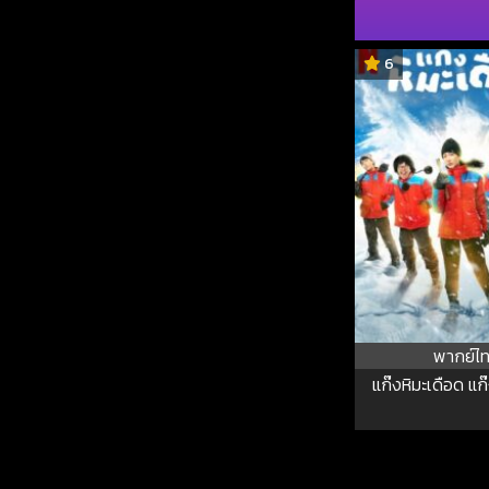
6
พากย์ไ
แก๊งหิมะเดือด แก