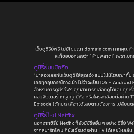
เว็บดูซีรี่ย์ฟรี ไม่มีโฆษณา domain.com หากคุณกำลัง
ละก็ขอบอกเลยว่า “ห้ามพลาด!” เพราะบทความ
ดูซีรี่ย์บนมือถือ
"มาลองเลยกับเว็บดูซีรีส์สุดเจ๋ง แบบไม่มีโฆษณากั
เลยทุกอุปกรณ์ทางเข้า ไม่ว่าจะเป็น IOS – Android หร
สำหรับการดูซีรี่ย์ฟรี คุณสามารถเลือกดูได้เลยทุกเรื
คอมพิวเตอร์ทุกรุ่นทุกยี่ห้อ หรือใครจะเชื่อมต่อผ
Episode ได้หมด เลือกได้เลยตามต้องการ เปลี่ยนตอนเ
ดูซีรี่ย์ใหม่ Netflix
นอกจากซีรี่ย์ Netflix ก็ยังมีซีรี่ย์อื่น ๆ อย่าง ซ
จากสมาร์ทโฟน ก็ยังเชื่อมต่อผ่าน TV ได้เลยไหลลื่น ห