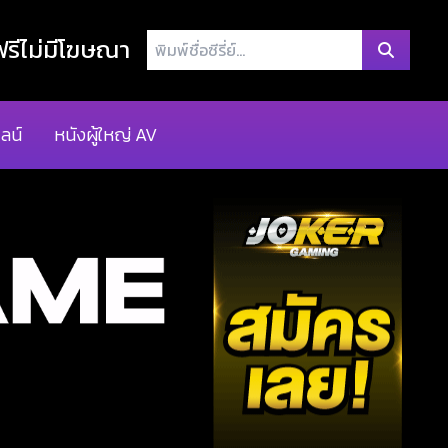
พิมพ์
รีไม่มีโฆษณา
ชื่อ
ซี
รี่
ลน์
หนังผู้ใหญ่ AV
ย์...