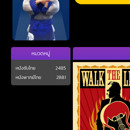
หมวดหมู่
หนังซับไทย
2485
หนังพากย์ไทย
2881