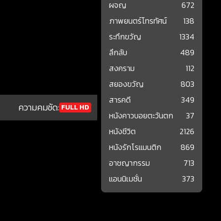
ผจญ
672
ภาพยนตร์โทรทัศน์
138
ระทึกขวัญ
1334
ลึกลับ
489
สงคราม
112
สยองขวัญ
803
สารคดี
349
ความคมชัด:
FULL HD
หนังคาวบอยตะวันตก
37
หนังชีวิต
2126
หนังรักโรแมนติก
869
อาชญากรรม
713
แอนนิเมชั่น
373