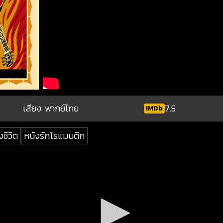
เสียง: พากย์ไทย
7.5
IMDb
งชีวิต
หนังรักโรแมนติก