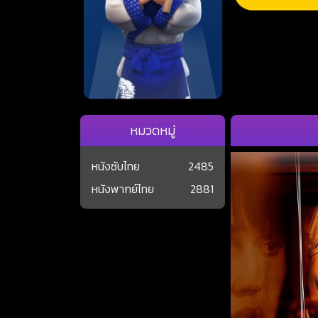
หมวดหมู่
หนังซับไทย
2485
หนังพากย์ไทย
2881