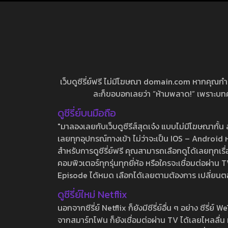
เว็บดูซีรี่ย์ฟรี ไม่มีโฆษณา domain.com หากคุณกำลัง
ละก็ขอบอกเลยว่า “ห้ามพลาด!” เพราะบทความ
ดูซีรี่ย์บนมือถือ
"มาลองเลยกับเว็บดูซีรีส์สุดเจ๋ง แบบไม่มีโฆษณากั
เลยทุกอุปกรณ์ทางเข้า ไม่ว่าจะเป็น IOS – Android หร
สำหรับการดูซีรี่ย์ฟรี คุณสามารถเลือกดูได้เลยทุกเรื
คอมพิวเตอร์ทุกรุ่นทุกยี่ห้อ หรือใครจะเชื่อมต่อผ
Episode ได้หมด เลือกได้เลยตามต้องการ เปลี่ยนตอนเ
ดูซีรี่ย์ใหม่ Netflix
นอกจากซีรี่ย์ Netflix ก็ยังมีซีรี่ย์อื่น ๆ อย่าง ซ
จากสมาร์ทโฟน ก็ยังเชื่อมต่อผ่าน TV ได้เลยไหลลื่น ห