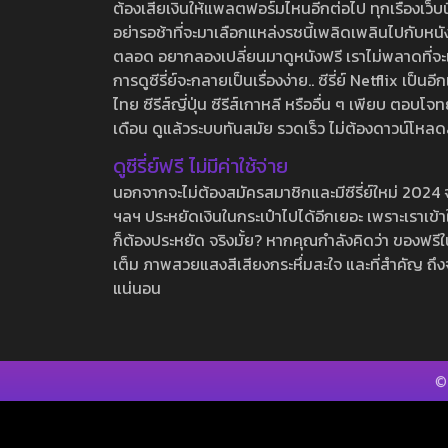
ต้องเสียเงินให้แพลตฟอร์มไหนอีกต่อไป ทุกเรื่องเว็บนี้จ
อย่ารอช้าที่จะมาเลือกแหล่งรชนี้เพลิดเพลินไปกับหนังให
ตลอด อยากลองเปลี่ยนมาดูหนังฟรี เราไม่พลาดที่จะแนะน
การดูซีรี่ย์จะกลายเป็นเรื่องง่าย.. ซีรี่ย์ Netflix เป็
ไทย ซีรีส์ญี่ปุ่น ซีรีส์เกาหลี หรืออื่น ๆ เพียบ ตอ
เดือน ดูแล้วระบบทันสมัย รวดเร็ว ไม่ต้องดาวน์โหลด
ดูซีรี่ย์ฟรี ไม่มีค่าใช้จ่าย
นอกจากจะไม่ต้องสมัครสมาชิกและมีซีรี่ย์ใหม่ 2024 จุกๆ
ฯลฯ ประหยัดเงินในกระเป๋าไปได้อีกเยอะ เพราะเราเข้าใจ
ก็ต้องประหยัด จริงมั้ย? หากคุณกำลังคิดว่า ของฟรีใน
เต็ม ภาพสวยแสงสีเสียงกระหึ่มสะใจ และที่สำคัญ ถึงจ
แน่นอน
©