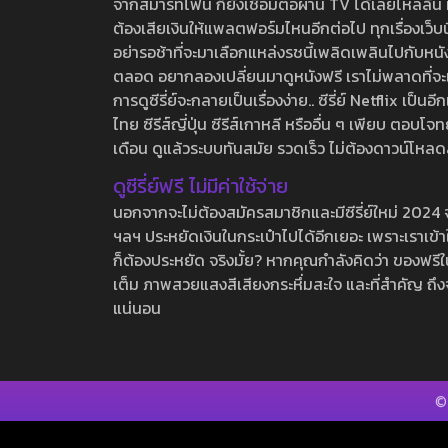
จากสมาร์ทโฟน ก็ยังเชื่อมต่อผ่าน TV ได้เลยไหลลื่น ห
ต้องเสียเงินให้แพลตฟอร์มไหนอีกต่อไป ทุกเรื่องเว็บนี้จ
อย่ารอช้าที่จะมาเลือกแหล่งรชนี้เพลิดเพลินไปกับหนังให
ตลอด อยากลองเปลี่ยนมาดูหนังฟรี เราไม่พลาดที่จะแนะน
การดูซีรี่ย์จะกลายเป็นเรื่องง่าย.. ซีรี่ย์ Netflix เป็
ไทย ซีรีส์ญี่ปุ่น ซีรีส์เกาหลี หรืออื่น ๆ เพียบ ตอ
เดือน ดูแล้วระบบทันสมัย รวดเร็ว ไม่ต้องดาวน์โหลด
ดูซีรี่ย์ฟรี ไม่มีค่าใช้จ่าย
นอกจากจะไม่ต้องสมัครสมาชิกและมีซีรี่ย์ใหม่ 2024 จุกๆ
ฯลฯ ประหยัดเงินในกระเป๋าไปได้อีกเยอะ เพราะเราเข้าใจ
ก็ต้องประหยัด จริงมั้ย? หากคุณกำลังคิดว่า ของฟรีใน
เต็ม ภาพสวยแสงสีเสียงกระหึ่มสะใจ และที่สำคัญ ถึงจ
แน่นอน
©