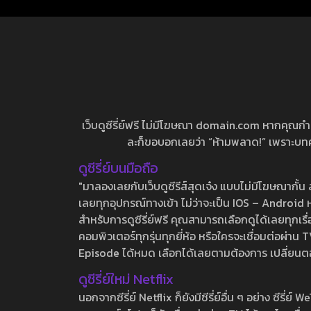
เว็บดูซีรี่ย์ฟรี ไม่มีโฆษณา domain.com หากคุณกำลัง
ละก็ขอบอกเลยว่า “ห้ามพลาด!” เพราะบทความ
ดูซีรี่ย์บนมือถือ
"มาลองเลยกับเว็บดูซีรีส์สุดเจ๋ง แบบไม่มีโฆษณากั
เลยทุกอุปกรณ์ทางเข้า ไม่ว่าจะเป็น IOS – Android หร
สำหรับการดูซีรี่ย์ฟรี คุณสามารถเลือกดูได้เลยทุกเรื
คอมพิวเตอร์ทุกรุ่นทุกยี่ห้อ หรือใครจะเชื่อมต่อผ
Episode ได้หมด เลือกได้เลยตามต้องการ เปลี่ยนตอนเ
ดูซีรี่ย์ใหม่ Netflix
นอกจากซีรี่ย์ Netflix ก็ยังมีซีรี่ย์อื่น ๆ อย่าง ซ