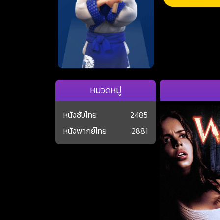
หมวดหมู่
หนังซับไทย
2485
หนังพากย์ไทย
2881