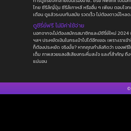
การดูซีรี่ย์จะกลายเป็นเรื่องง่าย.. ซีรี่ย์ Netflix เป็
ไทย ซีรีส์ญี่ปุ่น ซีรีส์เกาหลี หรืออื่น ๆ เพียบ ตอ
เดือน ดูแล้วระบบทันสมัย รวดเร็ว ไม่ต้องดาวน์โหลด
ดูซีรี่ย์ฟรี ไม่มีค่าใช้จ่าย
นอกจากจะไม่ต้องสมัครสมาชิกและมีซีรี่ย์ใหม่ 2024 จุกๆ
ฯลฯ ประหยัดเงินในกระเป๋าไปได้อีกเยอะ เพราะเราเข้าใจ
ก็ต้องประหยัด จริงมั้ย? หากคุณกำลังคิดว่า ของฟรีใน
เต็ม ภาพสวยแสงสีเสียงกระหึ่มสะใจ และที่สำคัญ ถึงจ
แน่นอน
©