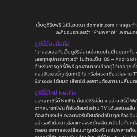
เว็บดูซีรี่ย์ฟรี ไม่มีโฆษณา domain.com หากคุณกำลัง
ละก็ขอบอกเลยว่า “ห้ามพลาด!” เพราะบทความ
ดูซีรี่ย์บนมือถือ
"มาลองเลยกับเว็บดูซีรีส์สุดเจ๋ง แบบไม่มีโฆษณากั
เลยทุกอุปกรณ์ทางเข้า ไม่ว่าจะเป็น IOS – Android หร
สำหรับการดูซีรี่ย์ฟรี คุณสามารถเลือกดูได้เลยทุกเรื
คอมพิวเตอร์ทุกรุ่นทุกยี่ห้อ หรือใครจะเชื่อมต่อผ
Episode ได้หมด เลือกได้เลยตามต้องการ เปลี่ยนตอนเ
ดูซีรี่ย์ใหม่ Netflix
นอกจากซีรี่ย์ Netflix ก็ยังมีซีรี่ย์อื่น ๆ อย่าง ซ
จากสมาร์ทโฟน ก็ยังเชื่อมต่อผ่าน TV ได้เลยไหลลื่น ห
ต้องเสียเงินให้แพลตฟอร์มไหนอีกต่อไป ทุกเรื่องเว็บนี้จ
อย่ารอช้าที่จะมาเลือกแหล่งรชนี้เพลิดเพลินไปกับหนังให
ตลอด อยากลองเปลี่ยนมาดูหนังฟรี เราไม่พลาดที่จะแนะน