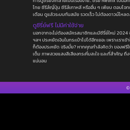
การดูซีรี่ย์จะกลายเป็นเรื่องง่าย.. ซีรี่ย์ Netflix เป็
ไทย ซีรีส์ญี่ปุ่น ซีรีส์เกาหลี หรืออื่น ๆ เพียบ ตอ
เดือน ดูแล้วระบบทันสมัย รวดเร็ว ไม่ต้องดาวน์โหลด
ดูซีรี่ย์ฟรี ไม่มีค่าใช้จ่าย
นอกจากจะไม่ต้องสมัครสมาชิกและมีซีรี่ย์ใหม่ 2024 จุกๆ
ฯลฯ ประหยัดเงินในกระเป๋าไปได้อีกเยอะ เพราะเราเข้าใจ
ก็ต้องประหยัด จริงมั้ย? หากคุณกำลังคิดว่า ของฟรีใน
เต็ม ภาพสวยแสงสีเสียงกระหึ่มสะใจ และที่สำคัญ ถึงจ
แน่นอน
©