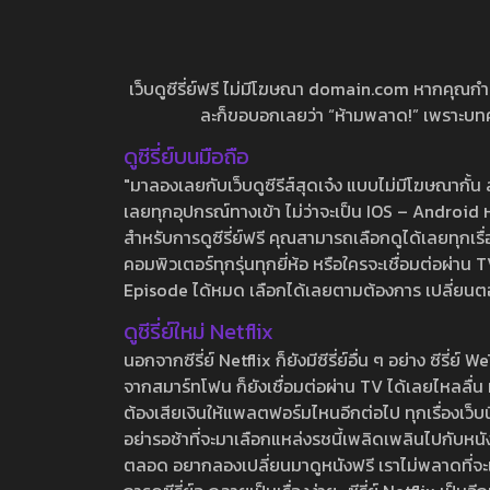
เว็บดูซีรี่ย์ฟรี ไม่มีโฆษณา domain.com หากคุณกำลัง
ละก็ขอบอกเลยว่า “ห้ามพลาด!” เพราะบทความ
ดูซีรี่ย์บนมือถือ
"มาลองเลยกับเว็บดูซีรีส์สุดเจ๋ง แบบไม่มีโฆษณากั
เลยทุกอุปกรณ์ทางเข้า ไม่ว่าจะเป็น IOS – Android หร
สำหรับการดูซีรี่ย์ฟรี คุณสามารถเลือกดูได้เลยทุกเรื
คอมพิวเตอร์ทุกรุ่นทุกยี่ห้อ หรือใครจะเชื่อมต่อผ
Episode ได้หมด เลือกได้เลยตามต้องการ เปลี่ยนตอนเ
ดูซีรี่ย์ใหม่ Netflix
นอกจากซีรี่ย์ Netflix ก็ยังมีซีรี่ย์อื่น ๆ อย่าง ซ
จากสมาร์ทโฟน ก็ยังเชื่อมต่อผ่าน TV ได้เลยไหลลื่น ห
ต้องเสียเงินให้แพลตฟอร์มไหนอีกต่อไป ทุกเรื่องเว็บนี้จ
อย่ารอช้าที่จะมาเลือกแหล่งรชนี้เพลิดเพลินไปกับหนังให
ตลอด อยากลองเปลี่ยนมาดูหนังฟรี เราไม่พลาดที่จะแนะน