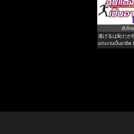
ซับไทย
逃げるは恥だが役に
แต่งงานเป็นอาชีพ ซี