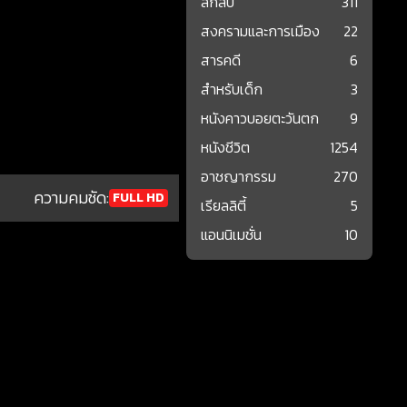
ลึกลับ
311
สงครามและการเมือง
22
สารคดี
6
สำหรับเด็ก
3
หนังคาวบอยตะวันตก
9
หนังชีวิต
1254
อาชญากรรม
270
ความคมชัด:
FULL HD
เรียลลิตี้
5
แอนนิเมชั่น
10