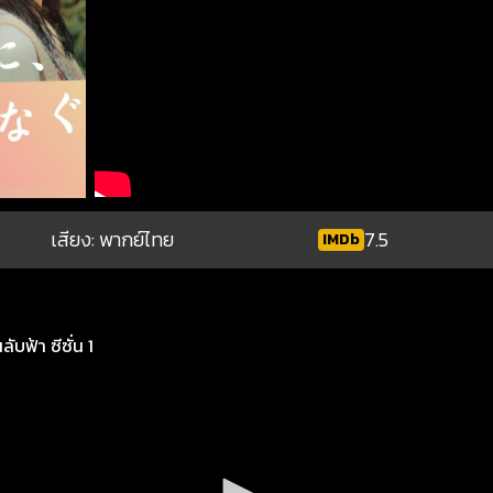
เสียง: พากย์ไทย
7.5
IMDb
ับฟ้า ซีซั่น 1