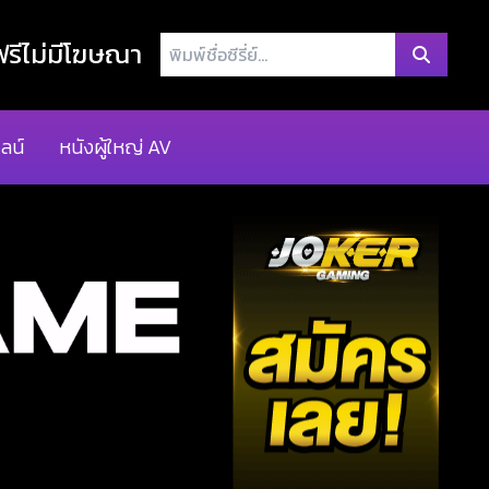
พิมพ์
รีไม่มีโฆษณา
ชื่อ
ซี
รี่
ลน์
หนังผู้ใหญ่ AV
ย์...