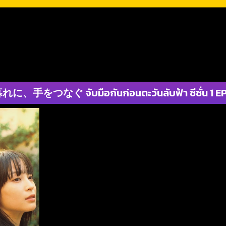
に、手をつなぐ จับมือกันก่อนตะวันลับฟ้า ซีซั่น 1 EP