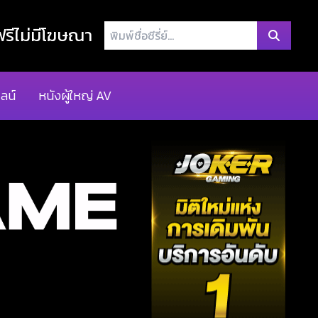
พิมพ์
รีไม่มีโฆษณา
ชื่อ
ซี
รี่
ลน์
หนังผู้ใหญ่ AV
ย์...