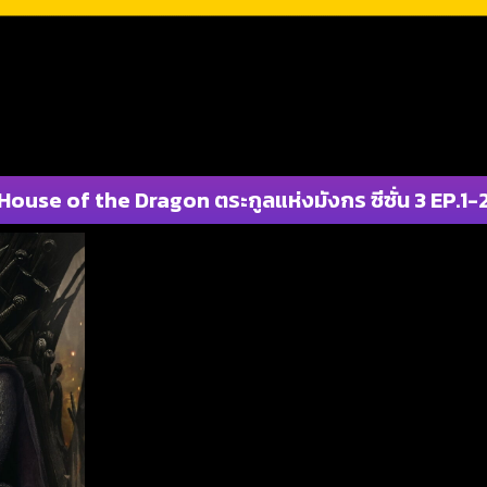
House of the Dragon ตระกูลแห่งมังกร ซีซั่น 3 EP.1-