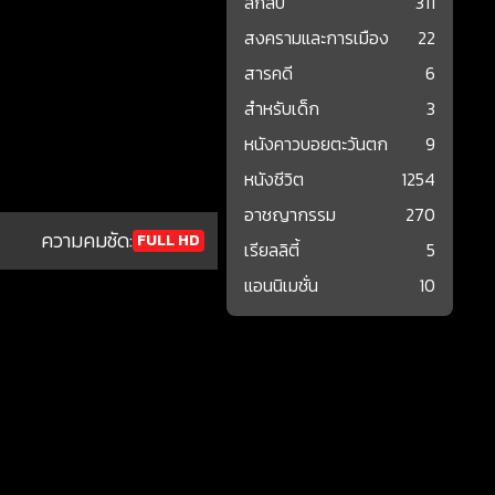
ลึกลับ
311
สงครามและการเมือง
22
สารคดี
6
สำหรับเด็ก
3
หนังคาวบอยตะวันตก
9
หนังชีวิต
1254
อาชญากรรม
270
ความคมชัด:
FULL HD
เรียลลิตี้
5
แอนนิเมชั่น
10