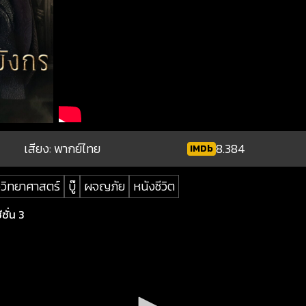
เสียง: พากย์ไทย
8.384
IMDb
ววิทยาศาสตร์
บู๊
ผจญภัย
หนังชีวิต
ซั่น 3