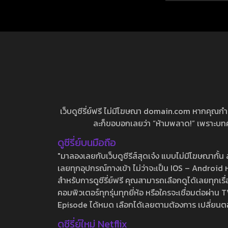
EP.1-3
เว็บดูซีรี่ย์ฟรี ไม่มีโฆษณา domain.com หากคุณกำลัง
ละก็ขอบอกเลยว่า “ห้ามพลาด!” เพราะบทความ
ดูซีรี่ย์บนมือถือ
"มาลองเลยกับเว็บดูซีรีส์สุดเจ๋ง แบบไม่มีโฆษณากั
เลยทุกอุปกรณ์ทางเข้า ไม่ว่าจะเป็น IOS – Android หร
สำหรับการดูซีรี่ย์ฟรี คุณสามารถเลือกดูได้เลยทุกเรื
คอมพิวเตอร์ทุกรุ่นทุกยี่ห้อ หรือใครจะเชื่อมต่อผ
Episode ได้หมด เลือกได้เลยตามต้องการ เปลี่ยนตอนเ
ดูซีรี่ย์ใหม่ Netflix