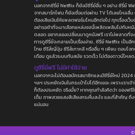
นอกจากซีรี่ย์ Netflix ก็ยังมีซีรี่ย์อื่น ๆ อย่าง ซ
จากสมาร์ทโฟน ก็ยังเชื่อมต่อผ่าน TV ได้เลยไหลลื่น ห
ต้องเสียเงินให้แพลตฟอร์มไหนอีกต่อไป ทุกเรื่องเว็บนี้จ
อย่ารอช้าที่จะมาเลือกแหล่งรชนี้เพลิดเพลินไปกับหนังให
ตลอด อยากลองเปลี่ยนมาดูหนังฟรี เราไม่พลาดที่จะแนะน
การดูซีรี่ย์จะกลายเป็นเรื่องง่าย.. ซีรี่ย์ Netflix เป็
ไทย ซีรีส์ญี่ปุ่น ซีรีส์เกาหลี หรืออื่น ๆ เพียบ ตอ
เดือน ดูแล้วระบบทันสมัย รวดเร็ว ไม่ต้องดาวน์โหลด
ดูซีรี่ย์ฟรี ไม่มีค่าใช้จ่าย
นอกจากจะไม่ต้องสมัครสมาชิกและมีซีรี่ย์ใหม่ 2024 จุกๆ
ฯลฯ ประหยัดเงินในกระเป๋าไปได้อีกเยอะ เพราะเราเข้าใจ
ก็ต้องประหยัด จริงมั้ย? หากคุณกำลังคิดว่า ของฟรีใน
เต็ม ภาพสวยแสงสีเสียงกระหึ่มสะใจ และที่สำคัญ ถึงจ
แน่นอน
©