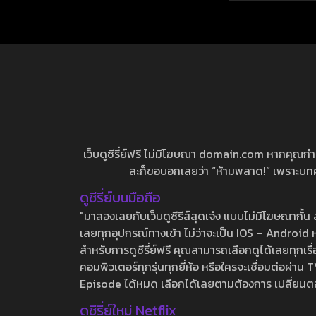
เว็บดูซีรี่ย์ฟรี ไม่มีโฆษณา domain.com หากคุณกำลัง
ละก็ขอบอกเลยว่า “ห้ามพลาด!” เพราะบทความ
ดูซีรี่ย์บนมือถือ
"มาลองเลยกับเว็บดูซีรีส์สุดเจ๋ง แบบไม่มีโฆษณากั
เลยทุกอุปกรณ์ทางเข้า ไม่ว่าจะเป็น IOS – Android หร
สำหรับการดูซีรี่ย์ฟรี คุณสามารถเลือกดูได้เลยทุกเรื
คอมพิวเตอร์ทุกรุ่นทุกยี่ห้อ หรือใครจะเชื่อมต่อผ
Episode ได้หมด เลือกได้เลยตามต้องการ เปลี่ยนตอนเ
ดูซีรี่ย์ใหม่ Netflix