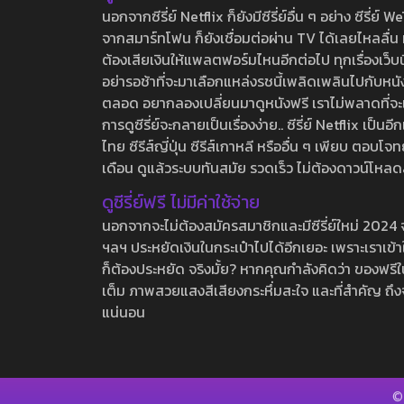
นอกจากซีรี่ย์ Netflix ก็ยังมีซีรี่ย์อื่น ๆ อย่าง ซ
จากสมาร์ทโฟน ก็ยังเชื่อมต่อผ่าน TV ได้เลยไหลลื่น ห
ต้องเสียเงินให้แพลตฟอร์มไหนอีกต่อไป ทุกเรื่องเว็บนี้จ
อย่ารอช้าที่จะมาเลือกแหล่งรชนี้เพลิดเพลินไปกับหนังให
ตลอด อยากลองเปลี่ยนมาดูหนังฟรี เราไม่พลาดที่จะแนะน
การดูซีรี่ย์จะกลายเป็นเรื่องง่าย.. ซีรี่ย์ Netflix เป็
ไทย ซีรีส์ญี่ปุ่น ซีรีส์เกาหลี หรืออื่น ๆ เพียบ ตอ
เดือน ดูแล้วระบบทันสมัย รวดเร็ว ไม่ต้องดาวน์โหลด
ดูซีรี่ย์ฟรี ไม่มีค่าใช้จ่าย
นอกจากจะไม่ต้องสมัครสมาชิกและมีซีรี่ย์ใหม่ 2024 จุกๆ
ฯลฯ ประหยัดเงินในกระเป๋าไปได้อีกเยอะ เพราะเราเข้าใจ
ก็ต้องประหยัด จริงมั้ย? หากคุณกำลังคิดว่า ของฟรีใน
เต็ม ภาพสวยแสงสีเสียงกระหึ่มสะใจ และที่สำคัญ ถึงจ
แน่นอน
©