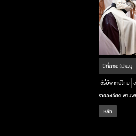
ปีที่ฉาย:
ไม่ระบุ
ซีรี่ย์พากย์ไทย
จ
รายละเอียด พานพบป
หลัก