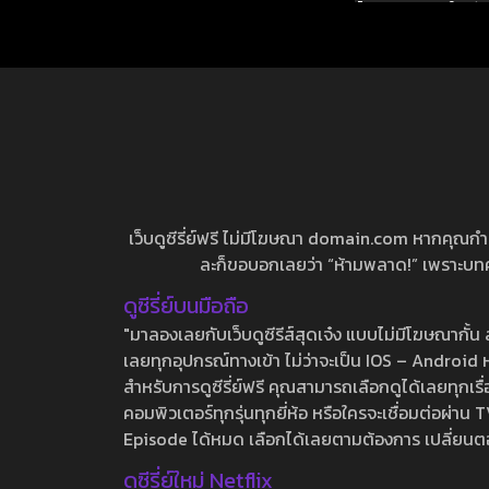
ไม้พลอง ทองใบ ก
คุณพระ ซีซั่น 
เว็บดูซีรี่ย์ฟรี ไม่มีโฆษณา domain.com หากคุณกำลัง
ละก็ขอบอกเลยว่า “ห้ามพลาด!” เพราะบทความ
ดูซีรี่ย์บนมือถือ
"มาลองเลยกับเว็บดูซีรีส์สุดเจ๋ง แบบไม่มีโฆษณากั
เลยทุกอุปกรณ์ทางเข้า ไม่ว่าจะเป็น IOS – Android หร
สำหรับการดูซีรี่ย์ฟรี คุณสามารถเลือกดูได้เลยทุกเรื
คอมพิวเตอร์ทุกรุ่นทุกยี่ห้อ หรือใครจะเชื่อมต่อผ
Episode ได้หมด เลือกได้เลยตามต้องการ เปลี่ยนตอนเ
ดูซีรี่ย์ใหม่ Netflix