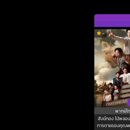
-
พากย์ไ
สังข์ทอง ไม้พลอ
การตายของคุณพร