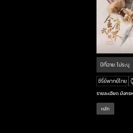
ปีที่ฉาย:
ไม่ระบุ
ซีรี่ย์พากย์ไทย
บู
รายละเอียด มังกรหยก
หลัก