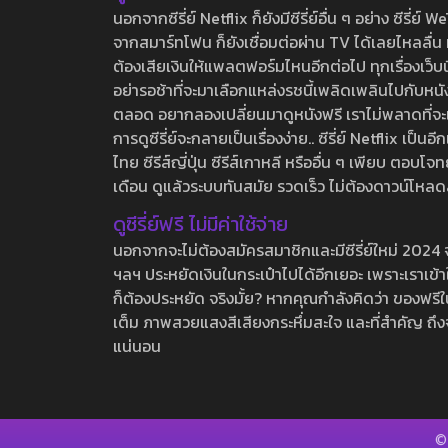
นอกจากซีรี่ย์ Netflix ก็ยังมีซีรี่ย์อื่น ๆ อย่าง ซ
จากสมาร์ทโฟน ก็ยังเชื่อมต่อผ่าน TV ได้เลยไหลลื่น ห
ต้องเสียเงินให้แพลตฟอร์มไหนอีกต่อไป ทุกเรื่องเว็บนี้จ
อย่ารอช้าที่จะมาเลือกแหล่งรชนี้เพลิดเพลินไปกับหนังให
ตลอด อยากลองเปลี่ยนมาดูหนังฟรี เราไม่พลาดที่จะแนะน
การดูซีรี่ย์จะกลายเป็นเรื่องง่าย.. ซีรี่ย์ Netflix เป็
ไทย ซีรีส์ญี่ปุ่น ซีรีส์เกาหลี หรืออื่น ๆ เพียบ ตอ
เดือน ดูแล้วระบบทันสมัย รวดเร็ว ไม่ต้องดาวน์โหลด
ดูซีรี่ย์ฟรี ไม่มีค่าใช้จ่าย
นอกจากจะไม่ต้องสมัครสมาชิกและมีซีรี่ย์ใหม่ 2024 จุกๆ
ฯลฯ ประหยัดเงินในกระเป๋าไปได้อีกเยอะ เพราะเราเข้าใจ
ก็ต้องประหยัด จริงมั้ย? หากคุณกำลังคิดว่า ของฟรีใน
เต็ม ภาพสวยแสงสีเสียงกระหึ่มสะใจ และที่สำคัญ ถึงจ
แน่นอน
©