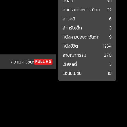
ลึกลับ
311
สงครามและการเมือง
22
สารคดี
6
สำหรับเด็ก
3
หนังคาวบอยตะวันตก
9
หนังชีวิต
1254
อาชญากรรม
270
ความคมชัด:
FULL HD
เรียลลิตี้
5
แอนนิเมชั่น
10