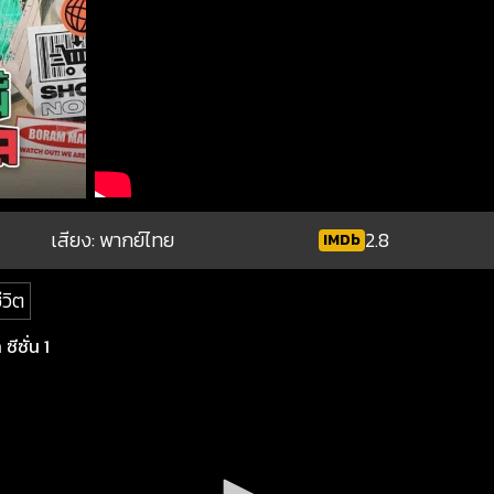
เสียง: พากย์ไทย
2.8
IMDb
ีวิต
ซีซั่น 1