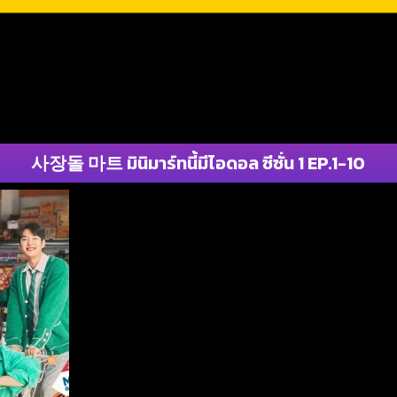
사장돌 마트 มินิมาร์ทนี้มีไอดอล ซีซั่น 1 EP.1-10