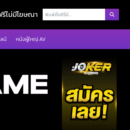
พิมพ์
รีไม่มีโฆษณา
ชื่อ
ซี
รี่
ลน์
หนังผู้ใหญ่ AV
ย์...