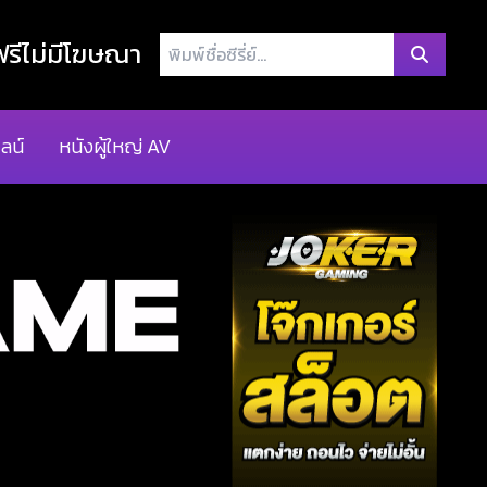
พิมพ์
รีไม่มีโฆษณา
ชื่อ
ซี
รี่
ลน์
หนังผู้ใหญ่ AV
ย์...