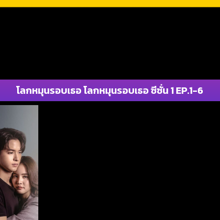
โลกหมุนรอบเธอ โลกหมุนรอบเธอ ซีซั่น 1 EP.1-6