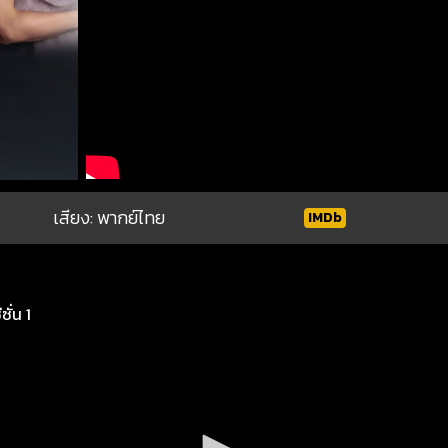
เสียง: พากย์ไทย
IMDb
ั่น 1