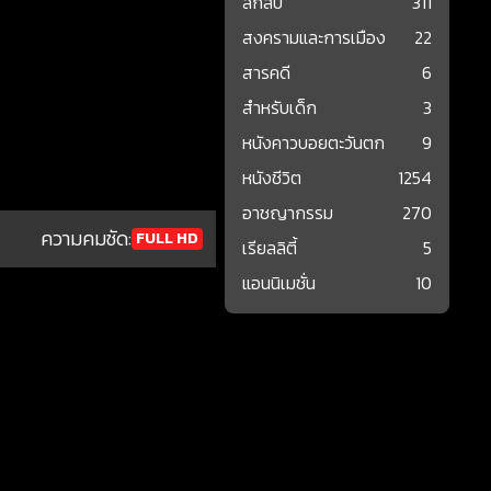
ลึกลับ
311
สงครามและการเมือง
22
สารคดี
6
สำหรับเด็ก
3
หนังคาวบอยตะวันตก
9
หนังชีวิต
1254
อาชญากรรม
270
ความคมชัด:
FULL HD
เรียลลิตี้
5
แอนนิเมชั่น
10