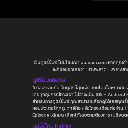
เว็บดูซีรี่ย์ฟรี ไม่มีโฆษณา domain.com หากคุณกำลัง
ละก็ขอบอกเลยว่า “ห้ามพลาด!” เพราะบทความ
ดูซีรี่ย์บนมือถือ
"มาลองเลยกับเว็บดูซีรีส์สุดเจ๋ง แบบไม่มีโฆษณากั
เลยทุกอุปกรณ์ทางเข้า ไม่ว่าจะเป็น IOS – Android หร
สำหรับการดูซีรี่ย์ฟรี คุณสามารถเลือกดูได้เลยทุกเรื
คอมพิวเตอร์ทุกรุ่นทุกยี่ห้อ หรือใครจะเชื่อมต่อผ
Episode ได้หมด เลือกได้เลยตามต้องการ เปลี่ยนตอนเ
ดูซีรี่ย์ใหม่ Netflix