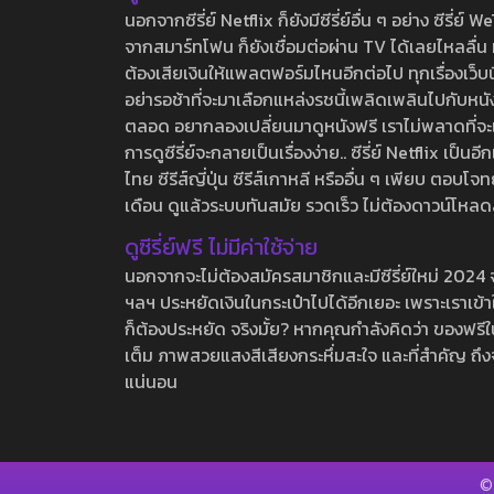
นอกจากซีรี่ย์ Netflix ก็ยังมีซีรี่ย์อื่น ๆ อย่าง ซ
จากสมาร์ทโฟน ก็ยังเชื่อมต่อผ่าน TV ได้เลยไหลลื่น ห
ต้องเสียเงินให้แพลตฟอร์มไหนอีกต่อไป ทุกเรื่องเว็บนี้จ
อย่ารอช้าที่จะมาเลือกแหล่งรชนี้เพลิดเพลินไปกับหนังให
ตลอด อยากลองเปลี่ยนมาดูหนังฟรี เราไม่พลาดที่จะแนะน
การดูซีรี่ย์จะกลายเป็นเรื่องง่าย.. ซีรี่ย์ Netflix เป็
ไทย ซีรีส์ญี่ปุ่น ซีรีส์เกาหลี หรืออื่น ๆ เพียบ ตอ
เดือน ดูแล้วระบบทันสมัย รวดเร็ว ไม่ต้องดาวน์โหลด
ดูซีรี่ย์ฟรี ไม่มีค่าใช้จ่าย
นอกจากจะไม่ต้องสมัครสมาชิกและมีซีรี่ย์ใหม่ 2024 จุกๆ
ฯลฯ ประหยัดเงินในกระเป๋าไปได้อีกเยอะ เพราะเราเข้าใจ
ก็ต้องประหยัด จริงมั้ย? หากคุณกำลังคิดว่า ของฟรีใน
เต็ม ภาพสวยแสงสีเสียงกระหึ่มสะใจ และที่สำคัญ ถึงจ
แน่นอน
©