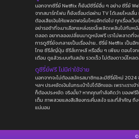
นอกจากซีรี่ย์ Netflix ก็ยังมีซีรี่ย์อื่น ๆ อย่าง ซ
จากสมาร์ทโฟน ก็ยังเชื่อมต่อผ่าน TV ได้เลยไหลลื่น ห
ต้องเสียเงินให้แพลตฟอร์มไหนอีกต่อไป ทุกเรื่องเว็บนี้จ
อย่ารอช้าที่จะมาเลือกแหล่งรชนี้เพลิดเพลินไปกับหนังให
ตลอด อยากลองเปลี่ยนมาดูหนังฟรี เราไม่พลาดที่จะแนะน
การดูซีรี่ย์จะกลายเป็นเรื่องง่าย.. ซีรี่ย์ Netflix เป็
ไทย ซีรีส์ญี่ปุ่น ซีรีส์เกาหลี หรืออื่น ๆ เพียบ ตอ
เดือน ดูแล้วระบบทันสมัย รวดเร็ว ไม่ต้องดาวน์โหลด
ดูซีรี่ย์ฟรี ไม่มีค่าใช้จ่าย
นอกจากจะไม่ต้องสมัครสมาชิกและมีซีรี่ย์ใหม่ 2024 จุกๆ
ฯลฯ ประหยัดเงินในกระเป๋าไปได้อีกเยอะ เพราะเราเข้าใจ
ก็ต้องประหยัด จริงมั้ย? หากคุณกำลังคิดว่า ของฟรีใน
เต็ม ภาพสวยแสงสีเสียงกระหึ่มสะใจ และที่สำคัญ ถึงจ
แน่นอน
©