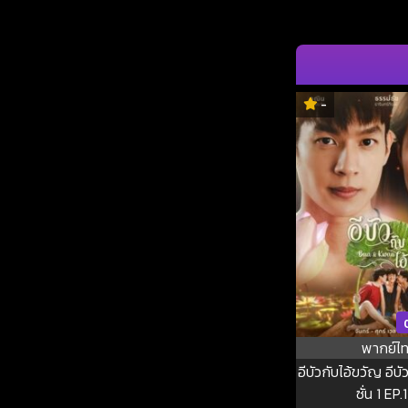
-
พากย์ไ
อีบัวกับไอ้ขวัญ อีบั
ซั่น 1 EP.