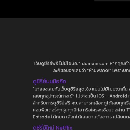
เว็บดูซีรี่ย์ฟรี ไม่มีโฆษณา domain.com หากคุณกำลัง
ละก็ขอบอกเลยว่า “ห้ามพลาด!” เพราะบทความ
ดูซีรี่ย์บนมือถือ
"มาลองเลยกับเว็บดูซีรีส์สุดเจ๋ง แบบไม่มีโฆษณากั
เลยทุกอุปกรณ์ทางเข้า ไม่ว่าจะเป็น IOS – Android หร
สำหรับการดูซีรี่ย์ฟรี คุณสามารถเลือกดูได้เลยทุกเรื
คอมพิวเตอร์ทุกรุ่นทุกยี่ห้อ หรือใครจะเชื่อมต่อผ
Episode ได้หมด เลือกได้เลยตามต้องการ เปลี่ยนตอนเ
ดูซีรี่ย์ใหม่ Netflix